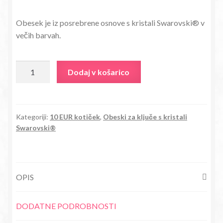
cena
cena
Obesek je iz posrebrene osnove s kristali Swarovski® v
je
je:
večih barvah.
bila:
5,32€.
19,00€.
Obesek
Dodaj v košarico
Šapa1
s
kristali
Swarovski®
Kategoriji:
10 EUR kotiček
,
Obeski za ključe s kristali
Swarovski®
količina
OPIS
DODATNE PODROBNOSTI