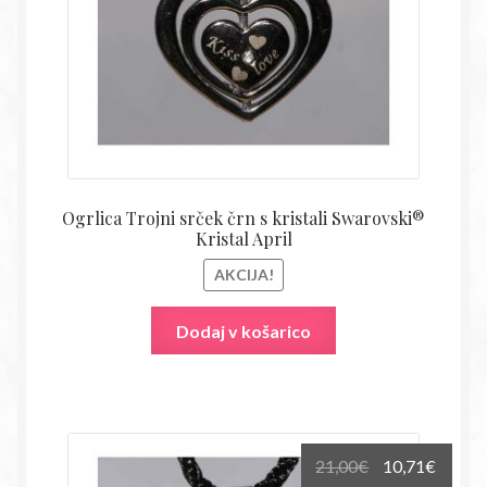
Ogrlica Trojni srček črn s kristali Swarovski®
Kristal April
AKCIJA!
Dodaj v košarico
Izvirna
Trenu
21,00
€
10,71
€