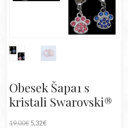
Obesek Šapa1 s
kristali Swarovski®
Izvirna
Trenutna
19,00
€
5,32
€