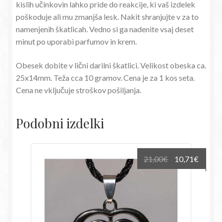
kislih učinkovin lahko pride do reakcije, ki vaš izdelek
poškoduje ali mu zmanjša lesk. Nakit shranjujte v za to
namenjenih škatlicah. Vedno si ga nadenite vsaj deset
minut po uporabi parfumov in krem.
Obesek dobite v lični darilni škatlici. Velikost obeska ca.
25x14mm. Teža cca 10 gramov. Cena je za 1 kos seta.
Cena ne vključuje stroškov pošiljanja.
Podobni izdelki
Izvirna
Trenu
21,00
€
10,71
€
cena
cena
je
je:
bila:
10,71€
21,00€.