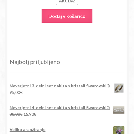
AKCIJA!
Dodaj v košarico
Najbolj priljubljeno
Neverjetni 3-delni set nakita s kristali Swarovski®
95,00
€
Neverjetni 4-delni set nakita s kristali Swarovski®
Izvirna
Trenutna
88,00
€
15,90
€
cena
cena
je
je:
Veliko aranžiranje
bila:
15,90€.