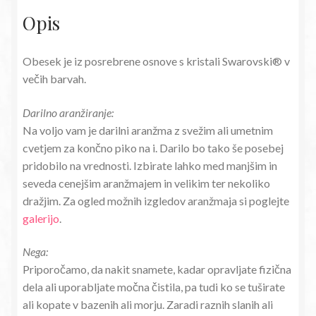
Opis
Obesek je iz posrebrene osnove s kristali Swarovski® v
večih barvah.
Darilno aranžiranje:
Na voljo vam je darilni aranžma z svežim ali umetnim
cvetjem za končno piko na i. Darilo bo tako še posebej
pridobilo na vrednosti. Izbirate lahko med manjšim in
seveda cenejšim aranžmajem in velikim ter nekoliko
dražjim. Za ogled možnih izgledov aranžmaja si poglejte
galerijo
.
Nega:
Priporočamo, da nakit snamete, kadar opravljate fizična
dela ali uporabljate močna čistila, pa tudi ko se tuširate
ali kopate v bazenih ali morju. Zaradi raznih slanih ali