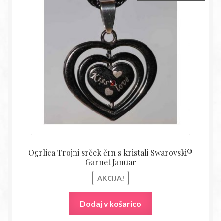
cena
cena
je
je:
bila:
10,71€
21,00€.
Ogrlica Trojni srček črn s kristali Swarovski®
Garnet Januar
AKCIJA!
Dodaj v košarico