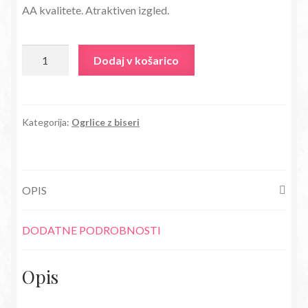
AA kvalitete. Atraktiven izgled.
bila:
14,18€.
27,80€.
Ogrlica
Dodaj v košarico
Dvojna
roža
z
biseri
Kategorija:
Ogrlice z biseri
AA
kvalitete
bela
OPIS
količina
DODATNE PODROBNOSTI
Opis