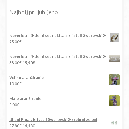
Najbolj priljubljeno
Neverjetni 3-delni set nakita s kristali Swarovski®
95,00
€
Neverjetni 4-delni set nakita s kristali Swarovski®
Izvirna
Trenutna
88,00
€
15,90
€
cena
cena
je
je:
Veliko aranžiranje
bila:
15,90€.
10,00
€
88,00€.
Malo aranžiranje
5,00
€
Uhani Pipa s kristali Swarovski® srebrni zeleni
Izvirna
Trenutna
27,80
€
14,18
€