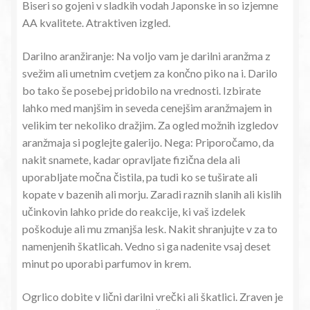
Biseri so gojeni v sladkih vodah Japonske in so izjemne
AA kvalitete. Atraktiven izgled.
Darilno aranžiranje: Na voljo vam je darilni aranžma z
svežim ali umetnim cvetjem za končno piko na i. Darilo
bo tako še posebej pridobilo na vrednosti. Izbirate
lahko med manjšim in seveda cenejšim aranžmajem in
velikim ter nekoliko dražjim. Za ogled možnih izgledov
aranžmaja si poglejte galerijo. Nega: Priporočamo, da
nakit snamete, kadar opravljate fizična dela ali
uporabljate močna čistila, pa tudi ko se tuširate ali
kopate v bazenih ali morju. Zaradi raznih slanih ali kislih
učinkovin lahko pride do reakcije, ki vaš izdelek
poškoduje ali mu zmanjša lesk. Nakit shranjujte v za to
namenjenih škatlicah. Vedno si ga nadenite vsaj deset
minut po uporabi parfumov in krem.
Ogrlico dobite v lični darilni vrečki ali škatlici. Zraven je