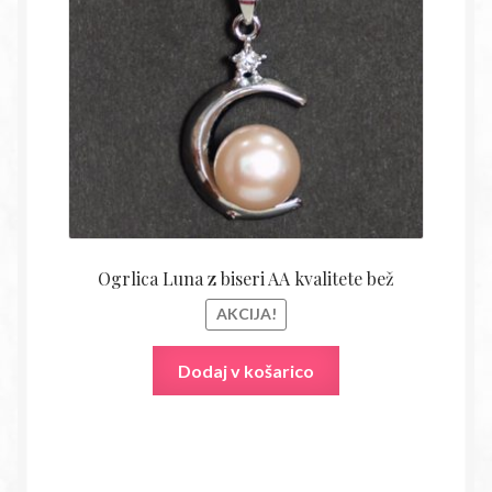
27,80€.
Ogrlica Luna z biseri AA kvalitete bež
AKCIJA!
Dodaj v košarico