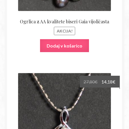
Ogrlica z AA kvalitete biseri Gaia vijoličasta
AKCIJA!
Dodaj v košarico
Izvirna
Trenu
27,80
€
14,18
€
cena
cena
je
je:
bila:
14,18€
27,80€.