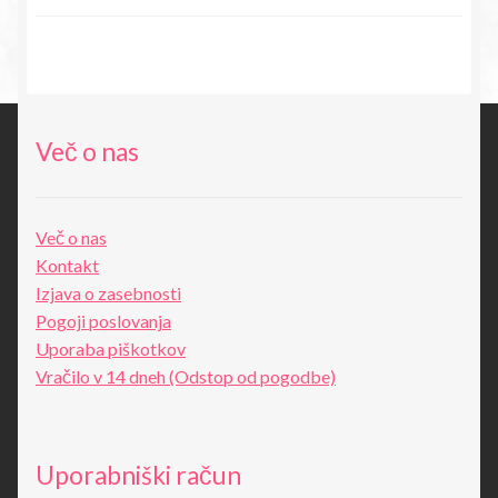
cena
cena
je
je:
bila:
14,18€.
27,80€.
Več o nas
Več o nas
Kontakt
Izjava o zasebnosti
Pogoji poslovanja
Uporaba piškotkov
Vračilo v 14 dneh (Odstop od pogodbe)
Uporabniški račun