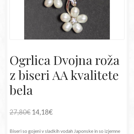
Ogrlica Dvojna roža
z biseri AA kvalitete
bela
Izvirna
Trenutna
27,80
€
14,18
€
cena
cena
Biseri so gojeni v sladkih vodah Japonske in so izjemne
je
je: