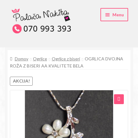
Skip
Skip
Menu
to
to
navigation
content
O kristali Swarovski® nakitu
Domov
Ogrlice
Ogrlice z biseri
OGRLICA DVOJNA
Pogosta vprašanja
ROŽA Z BISERI AA KVALITETE BELA
Kontakt
AKCIJA!
Trgovina
🔍