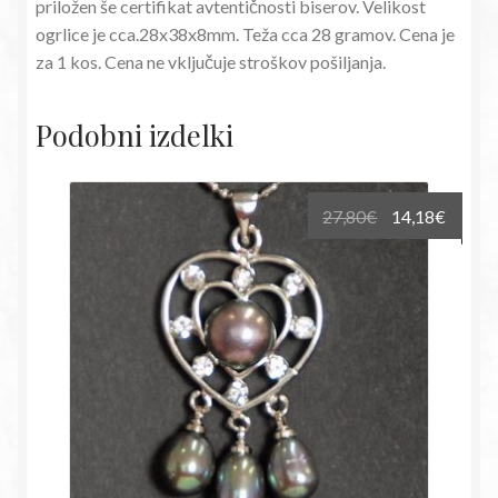
priložen še certifikat avtentičnosti biserov. Velikost
ogrlice je cca.28x38x8mm. Teža cca 28 gramov. Cena je
za 1 kos. Cena ne vključuje stroškov pošiljanja.
Podobni izdelki
Izvirna
Trenu
27,80
€
14,18
€
cena
cena
je
je:
bila:
14,18€
27,80€.