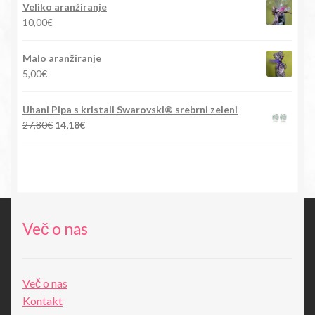
je
je:
Veliko aranžiranje
bila:
15,90€.
10,00
€
88,00€.
Malo aranžiranje
5,00
€
Uhani Pipa s kristali Swarovski® srebrni zeleni
Izvirna
Trenutna
27,80
€
14,18
€
cena
cena
je
je:
bila:
14,18€.
27,80€.
Več o nas
Več o nas
Kontakt