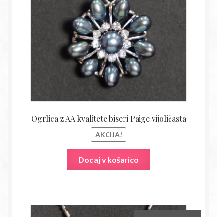
27,80€.
Ogrlica z AA kvalitete biseri Paige vijoličasta
AKCIJA!
Dodaj v košarico