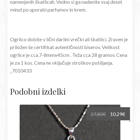
namenjenih škatlicah. Vedno si ga nadenite vsaj deset
minut po uporabi parfumov in krem.
Ogrlico dobite v lični darilni vrečki ali škatlici. Zraven je
priložen še certifikat avtentičnosti biserov. Velikost
ogrlice je cca.7-8mmx45cm . Teža cca 28 gramov. Cena
je za 1 kos. Cena ne vključuje stroškov pošiljanja.
_7010433
Podobni izdelki
Izvirna
Trenu
27,80
€
10,29
€
cena
cena
je
je:
bila:
10,29€