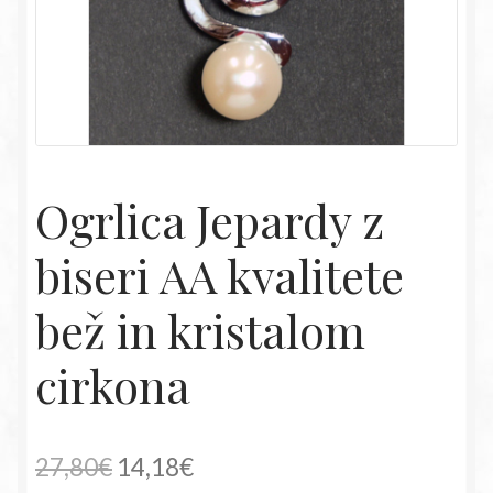
Ogrlica Jepardy z
biseri AA kvalitete
bež in kristalom
cirkona
Izvirna
Trenutna
27,80
€
14,18
€