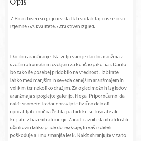
Opis
7-8mm biseri so gojeni v sladkih vodah Japonske in so
izjemne AA kvalitete. Atraktiven izgled.
Darilno aranžiranje: Na voljo vam je darilni aranžma z
svežim ali umetnim cvetjem za končno piko na i. Darilo
bo tako še posebej pridobilo na vrednosti. Izbirate
lahko med manjšim in seveda cenejšim aranžmajem in
velikim ter nekoliko dražjim. Za ogled možnih izgledov
aranžmaja si poglejte galerijo. Nega: Priporočamo, da
nakit snamete, kadar opravljate fizična dela ali
uporabljate močna čistila, pa tudi ko se tuširate ali
kopate v bazenih ali morju. Zaradi raznih slanih ali kislih
učinkovin lahko pride do reakcije, ki vaš izdelek
poškoduje ali mu zmanjša lesk. Nakit shranjujte v za to