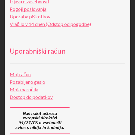
Izjava o zasebnosti
Pogoji poslovanja
Uporaba piškotkov
Vračilo v 14 dneh (Odstop od pogodbe)
Uporabniški račun
Moj račun
Pozabljeno geslo
Moja naročila
Dostop do podatkov