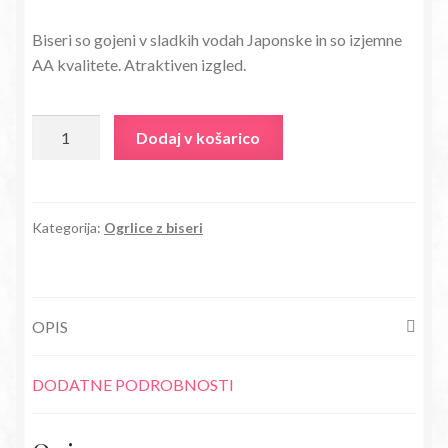
cena
cena
Biseri so gojeni v sladkih vodah Japonske in so izjemne
je
je:
AA kvalitete. Atraktiven izgled.
bila:
14,18€.
27,80€.
Ogrlica
Dodaj v košarico
Jepardy
z
biseri
AA
Kategorija:
Ogrlice z biseri
kvalitete
bež
in
OPIS
kristalom
cirkona
količina
DODATNE PODROBNOSTI