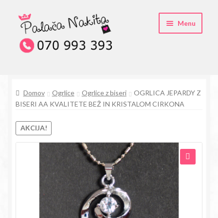
Skip
Skip
Menu
to
to
navigation
content
O kristali Swarovski® nakitu
Domov
Ogrlice
Ogrlice z biseri
OGRLICA JEPARDY Z
Pogosta vprašanja
BISERI AA KVALITETE BEŽ IN KRISTALOM CIRKONA
Kontakt
AKCIJA!
Trgovina
🔍