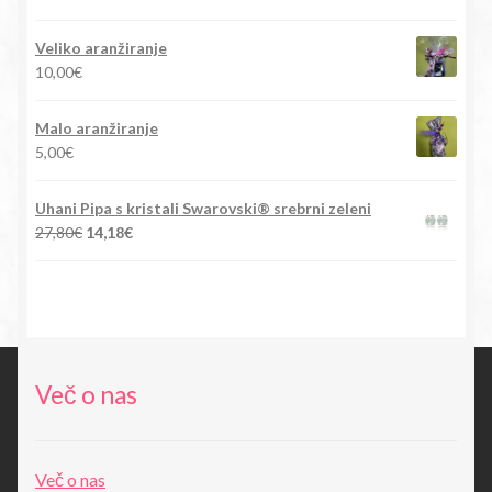
cena
cena
je
je:
Veliko aranžiranje
bila:
15,90€.
10,00
€
88,00€.
Malo aranžiranje
5,00
€
Uhani Pipa s kristali Swarovski® srebrni zeleni
Izvirna
Trenutna
27,80
€
14,18
€
cena
cena
je
je:
bila:
14,18€.
27,80€.
Več o nas
Več o nas