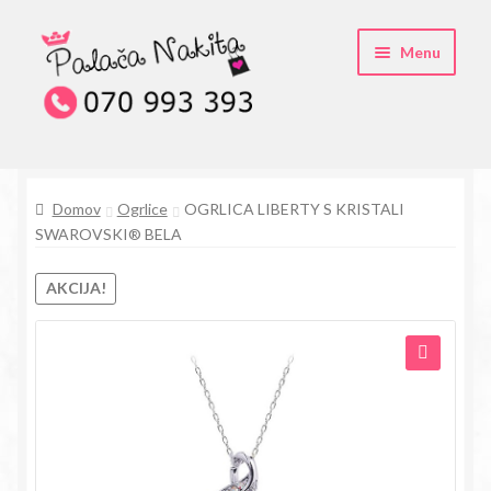
Skip
Skip
Menu
to
to
navigation
content
O kristali Swarovski® nakitu
Domov
Ogrlice
OGRLICA LIBERTY S KRISTALI
Pogosta vprašanja
SWAROVSKI® BELA
Kontakt
AKCIJA!
Trgovina
🔍