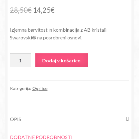
Izvirna
Trenutna
28,50
€
14,25
€
cena
cena
Izjemna barvitost in kombinacija z AB kristali
je
je:
Swarovski® na posrebreni osnovi.
bila:
14,25€.
28,50€.
Ogrlica
Dodaj v košarico
Liberty
s
kristali
Swarovski®
Kategorija:
Ogrlice
bela
količina
OPIS
DODATNE PODROBNOSTI