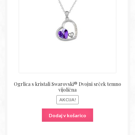
bila:
14,54€
28,50€.
Ogrlica s kristali Swarovski® Dvojni srček temno
vijolična
AKCIJA!
Dodaj v košarico