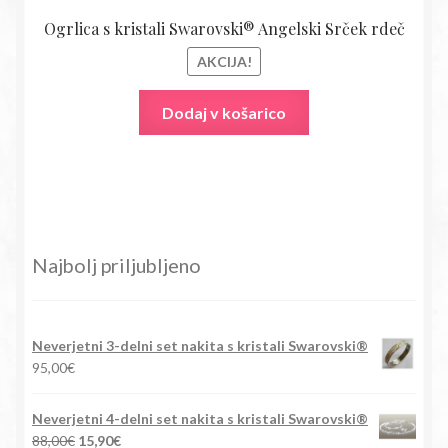
Ogrlica s kristali Swarovski® Angelski Srček rdeč
AKCIJA!
Dodaj v košarico
Najbolj priljubljeno
Neverjetni 3-delni set nakita s kristali Swarovski®
95,00
€
Neverjetni 4-delni set nakita s kristali Swarovski®
Izvirna
Trenutna
88,00
€
15,90
€