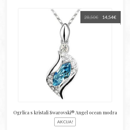
Izvirna
Trenu
28,50
€
14,54
€
cena
cena
je
je:
bila:
14,54€
28,50€.
Ogrlica s kristali Swarovski® Angel ocean modra
AKCIJA!