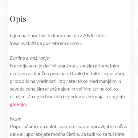
Opis
Izjemna barvitost in kombinacija z AB kristali
Swarovski® na posrebreni osnovi.
Darilno aranžiranje:
Na voljo vam je darilni aranžma z svežim ali umetnim
cvetjem za končno piko na i. Darilo bo tako še posebej
pridobilo na vrednosti. Izbirate lahko med manjšim in
seveda cenejšim aranžmajem in velikim ter nekoliko
dražjim. Za ogled možnih izgledov aranžmaja si poglejte
galerijo
.
Nega:
Priporočamo, da nakit snamete, kadar opravljate fizična
dela ali uporabljate močna čistila, pa tudi ko se tuširate