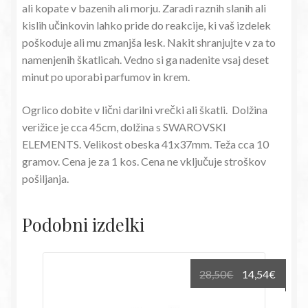
ali kopate v bazenih ali morju. Zaradi raznih slanih ali
kislih učinkovin lahko pride do reakcije, ki vaš izdelek
poškoduje ali mu zmanjša lesk. Nakit shranjujte v za to
namenjenih škatlicah. Vedno si ga nadenite vsaj deset
minut po uporabi parfumov in krem.
Ogrlico dobite v lični darilni vrečki ali škatli. Dolžina
verižice je cca 45cm, dolžina s SWAROVSKI
ELEMENTS. Velikost obeska 41x37mm. Teža cca 10
gramov. Cena je za 1 kos. Cena ne vključuje stroškov
pošiljanja.
Podobni izdelki
Izvirna
Trenu
28,50
€
14,54
€
cena
cena
je
je: