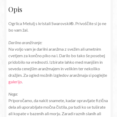
Opis
Ogrlica Metulj s kristali Swarovski®. Privoščite si jo ne
bo vam žal.
Darilno aranžiranje:
Na voljo vam je darilni aranžma z svežim ali umetnim
cvetjem za končno piko na i. Darilo bo tako še posebej
pridobilo na vrednosti. Izbirate lahko med manjšim in
seveda cenejšim aranžmajem in velikim ter nekoliko
dražjim. Za ogled možnih izgledov aranžmaja si poglejte
galerijo
.
Nega:
Priporočamo, da nakit snamete, kadar opravljate fizična
dela ali uporabljate močna čistila, pa tudi ko se tuširate
ali kopate v bazenih ali morju. Zaradi raznih slanih ali