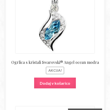
28,50€.
Ogrlica s kristali Swarovski® Angel ocean modra
AKCIJA!
Dodaj v košarico