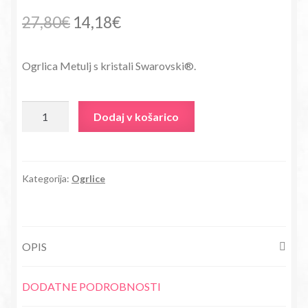
Izvirna
Trenutna
27,80
€
14,18
€
cena
cena
Ogrlica Metulj s kristali Swarovski®.
je
je:
bila:
14,18€.
Ogrlica
Dodaj v košarico
27,80€.
Metulj
s
kristali
Swarovski®
Kategorija:
Ogrlice
kristali
moder
količina
OPIS
DODATNE PODROBNOSTI