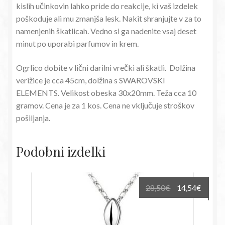
kislih učinkovin lahko pride do reakcije, ki vaš izdelek
poškoduje ali mu zmanjša lesk. Nakit shranjujte v za to
namenjenih škatlicah. Vedno si ga nadenite vsaj deset
minut po uporabi parfumov in krem.
Ogrlico dobite v lični darilni vrečki ali škatli. Dolžina
verižice je cca 45cm, dolžina s SWAROVSKI
ELEMENTS. Velikost obeska 30x20mm. Teža cca 10
gramov. Cena je za 1 kos. Cena ne vključuje stroškov
pošiljanja.
Podobni izdelki
Izvirna
Trenu
28,50
€
14,54
€
cena
cena
je
je:
bila:
14,54€