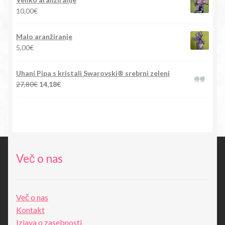
bila:
15,90€.
10,00
€
88,00€.
Malo aranžiranje
5,00
€
Uhani Pipa s kristali Swarovski® srebrni zeleni
Izvirna
Trenutna
27,80
€
14,18
€
cena
cena
je
je:
bila:
14,18€.
27,80€.
Več o nas
Več o nas
Kontakt
Izjava o zasebnosti