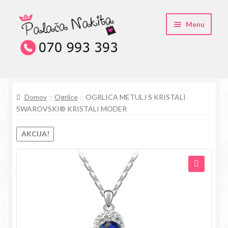
Skip
Skip
Menu
to
to
navigation
content
O kristali Swarovski® nakitu
Domov
Ogrlice
OGRLICA METULJ S KRISTALI
Pogosta vprašanja
SWAROVSKI® KRISTALI MODER
Kontakt
AKCIJA!
Trgovina
🔍