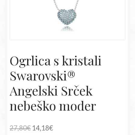
Ogrlica s kristali
Swarovski®
Angelski Srček
nebeško moder
Izvirna
Trenutna
27,80
€
14,18
€