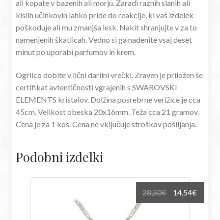
ali kopate v bazenih ali morju. Zaradi raznih slanih ali
kislih učinkovin lahko pride do reakcije, ki vaš izdelek
poškoduje ali mu zmanjša lesk. Nakit shranjujte v za to
namenjenih škatlicah. Vedno si ga nadenite vsaj deset
minut po uporabi parfumov in krem.
Ogrlico dobite v lični darilni vrečki. Zraven je priložen še
certifikat avtentičnosti vgrajenih s SWAROVSKI
ELEMENTS kristalov. Dolžina posrebrne verižice je cca
45cm. Velikost obeska 20x16mm. Teža cca 21 gramov.
Cena je za 1 kos. Cena ne vključuje stroškov pošiljanja.
Podobni izdelki
Izvirna
Trenu
28,50
€
14,54
€
cena
cena
je
je: