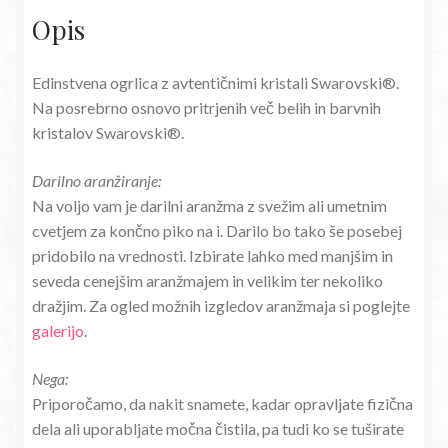
Opis
Edinstvena ogrlica z avtentičnimi kristali Swarovski®.
Na posrebrno osnovo pritrjenih več belih in barvnih
kristalov Swarovski®.
Darilno aranžiranje:
Na voljo vam je darilni aranžma z svežim ali umetnim
cvetjem za končno piko na i. Darilo bo tako še posebej
pridobilo na vrednosti. Izbirate lahko med manjšim in
seveda cenejšim aranžmajem in velikim ter nekoliko
dražjim. Za ogled možnih izgledov aranžmaja si poglejte
galerijo
.
Nega:
Priporočamo, da nakit snamete, kadar opravljate fizična
dela ali uporabljate močna čistila, pa tudi ko se tuširate