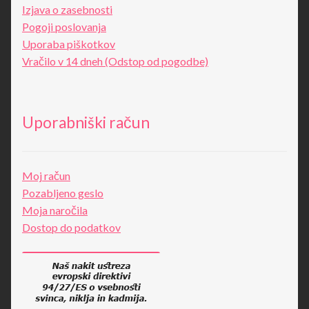
Izjava o zasebnosti
Pogoji poslovanja
Uporaba piškotkov
Vračilo v 14 dneh (Odstop od pogodbe)
Uporabniški račun
Moj račun
Pozabljeno geslo
Moja naročila
Dostop do podatkov