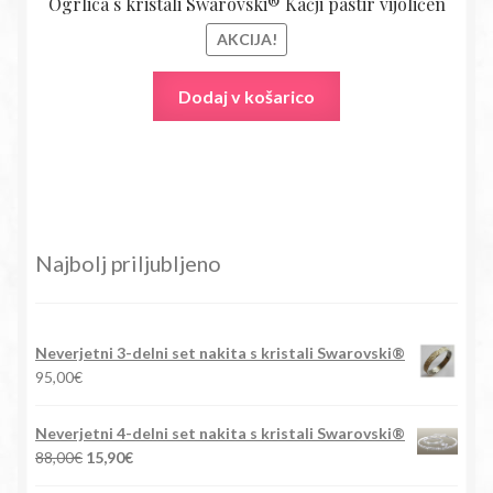
Ogrlica s kristali Swarovski® Kačji pastir vijoličen
AKCIJA!
Dodaj v košarico
Najbolj priljubljeno
Neverjetni 3-delni set nakita s kristali Swarovski®
95,00
€
Neverjetni 4-delni set nakita s kristali Swarovski®
Izvirna
Trenutna
88,00
€
15,90
€
cena
cena