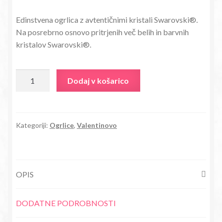
cena
cena
Edinstvena ogrlica z avtentičnimi kristali Swarovski®.
je
je:
Na posrebrno osnovo pritrjenih več belih in barvnih
bila:
14,18€.
kristalov Swarovski®.
27,80€.
Ogrlica
Dodaj v košarico
s
kristali
Swarovski®
Angelski
Kategoriji:
Ogrlice
,
Valentinovo
Srček
nebeško
moder
OPIS
količina
DODATNE PODROBNOSTI