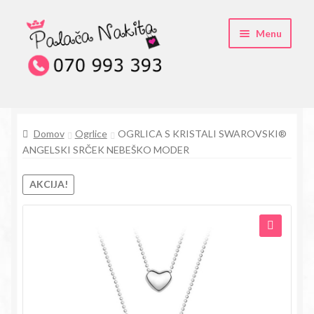
Skip
Skip
Menu
to
to
navigation
content
O kristali Swarovski® nakitu
Domov
Ogrlice
OGRLICA S KRISTALI SWAROVSKI®
Pogosta vprašanja
ANGELSKI SRČEK NEBEŠKO MODER
Kontakt
AKCIJA!
Trgovina
🔍