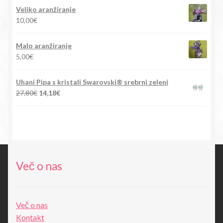
je
je:
Veliko aranžiranje
bila:
15,90€.
10,00
€
88,00€.
Malo aranžiranje
5,00
€
Uhani Pipa s kristali Swarovski® srebrni zeleni
Izvirna
Trenutna
27,80
€
14,18
€
cena
cena
je
je:
bila:
14,18€.
27,80€.
Več o nas
Več o nas
Kontakt