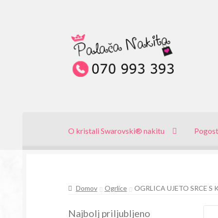
Skip
Skip
to
to
navigation
content
O kristali Swarovski® nakitu
Pogost
Domov
Ogrlice
OGRLICA UJETO SRCE S
Najbolj priljubljeno