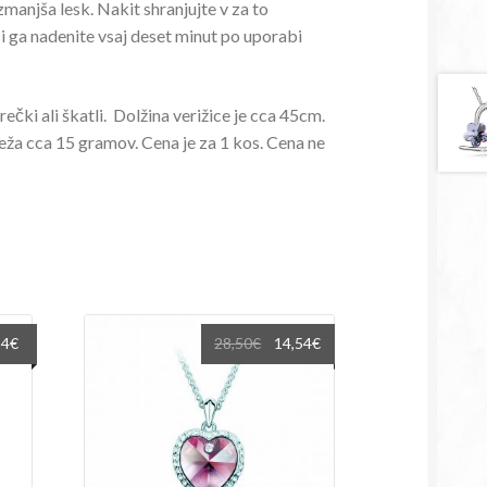
manjša lesk. Nakit shranjujte v za to
i ga nadenite vsaj deset minut po uporabi
vrečki ali škatli. Dolžina verižice je cca 45cm.
a cca 15 gramov. Cena je za 1 kos. Cena ne
na
Trenutna
Izvirna
Trenutna
54
€
28,50
€
14,54
€
cena
cena
cena
je:
je
je:
14,54€.
bila:
14,54€.
€.
28,50€.