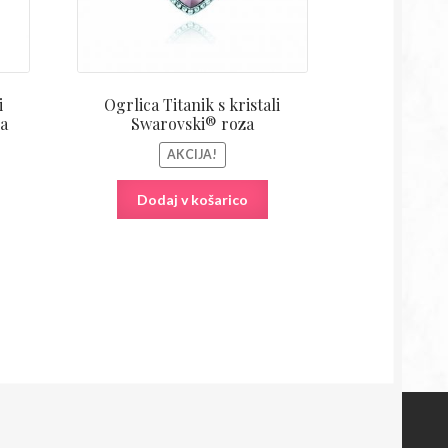
i
Ogrlica Titanik s kristali
a
Swarovski® roza
AKCIJA!
Dodaj v košarico