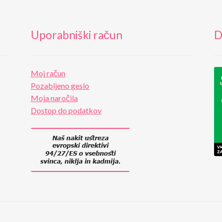
Uporabniški račun
D
Moj račun
Pozabljeno geslo
Moja naročila
Dostop do podatkov