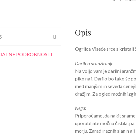
Swarovski®
roza
količina
Opis
S
Ogrlica Viseče srce s kristali
DATNE PODROBNOSTI
Darilno aranžiranje:
Na voljo vam je darilni aran
piko na i. Darilo bo tako še p
med manjšim in seveda cenejš
dražjim. Za ogled možnih izg
Nega:
Priporočamo, da nakit snamete
uporabljate močna čistila, pa t
morju. Zaradi raznih slanih ali