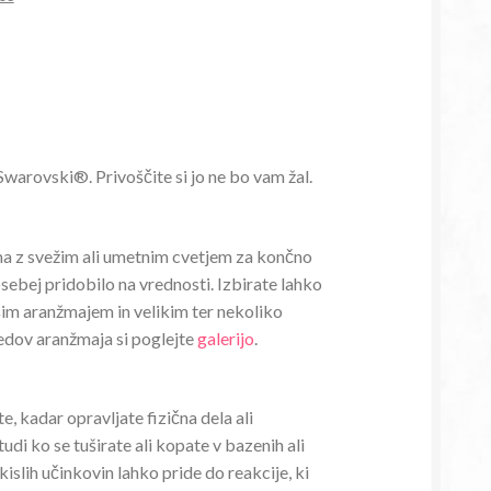
 Swarovski®. Privoščite si jo ne bo vam žal.
žma z svežim ali umetnim cvetjem za končno
osebej pridobilo na vrednosti. Izbirate lahko
im aranžmajem in velikim ter nekoliko
ledov aranžmaja si poglejte
galerijo
.
, kadar opravljate fizična dela ali
udi ko se tuširate ali kopate v bazenih ali
 kislih učinkovin lahko pride do reakcije, ki