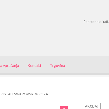
Podrobnosti rač
a vprašanja
Kontakt
Trgovina
 KRISTALI SWAROVSKI® ROZA
AKCIJA!