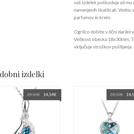
vaš izdelek poškoduje ali mu z
namenjenih škatlicah. Vedno s
parfumov in krem.
Ogrlico dobite v lični darilni 
Velikost obeska 18x30mm. Tež
vključuje stroškov pošiljanja.
dobni izdelki
Izvirna
Trenutna
Izvir
28,50
€
14,54
€
28,50
€
14,
cena
cena
cena
je
je:
je
bila:
14,54€.
bila:
28,50€.
28,50