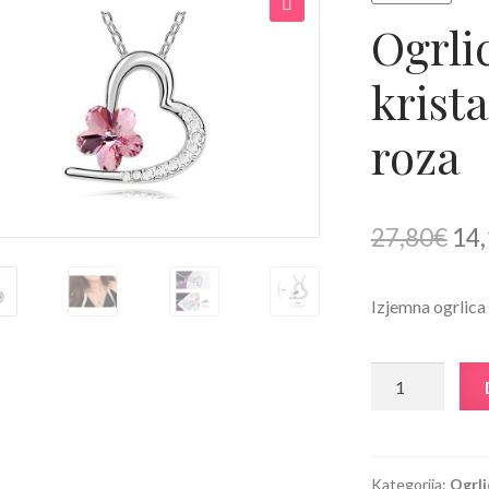
Ogrlic
🔍
krist
roza
Izv
27,80
€
14,
cen
Izjemna ogrlica 
je
bila
Ogrlica
27,
Ujeto
srce
s
kristali
Kategorija:
Ogrli