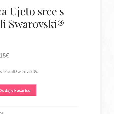
a Ujeto srce s
ali Swarovski®
irna
Trenutna
18
€
a
cena
s kristali Swarovski®.
je:
:
14,18€.
Dodaj v košarico
80€.
ce