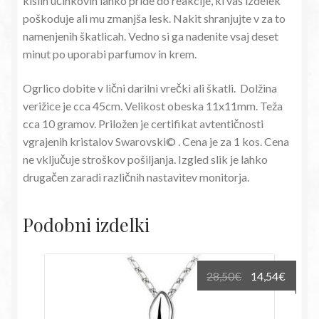
kislih učinkovin lahko pride do reakcije, ki vaš izdelek
poškoduje ali mu zmanjša lesk. Nakit shranjujte v za to
namenjenih škatlicah. Vedno si ga nadenite vsaj deset
minut po uporabi parfumov in krem.
Ogrlico dobite v lični darilni vrečki ali škatli. Dolžina
verižice je cca 45cm. Velikost obeska 11x11mm. Teža
cca 10 gramov. Priložen je certifikat avtentičnosti
vgrajenih kristalov Swarovski© . Cena je za 1 kos. Cena
ne vključuje stroškov pošiljanja. Izgled slik je lahko
drugačen zaradi različnih nastavitev monitorja.
Podobni izdelki
Izvirna
Trenu
28,50
€
14,54
€
cena
cena
je
je: