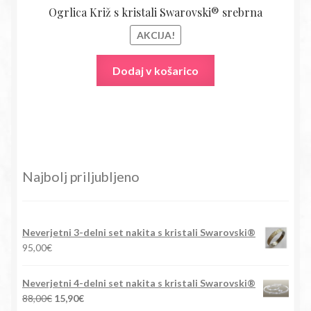
Ogrlica Križ s kristali Swarovski® srebrna
AKCIJA!
Dodaj v košarico
Najbolj priljubljeno
Neverjetni 3-delni set nakita s kristali Swarovski®
95,00
€
Neverjetni 4-delni set nakita s kristali Swarovski®
Izvirna
Trenutna
88,00
€
15,90
€