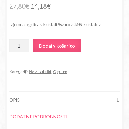
Izvirna
Trenutna
27,80
€
14,18
€
cena
cena
Izjemna ogrlica s kristali Swarovski® kristalov.
je
je:
bila:
14,18€.
Ogrlica
Dodaj v košarico
27,80€.
Večbarvni
srček
s
kristali
Kategoriji:
Novi izdelki
,
Ogrlice
Swarovski®
količina
OPIS
DODATNE PODROBNOSTI