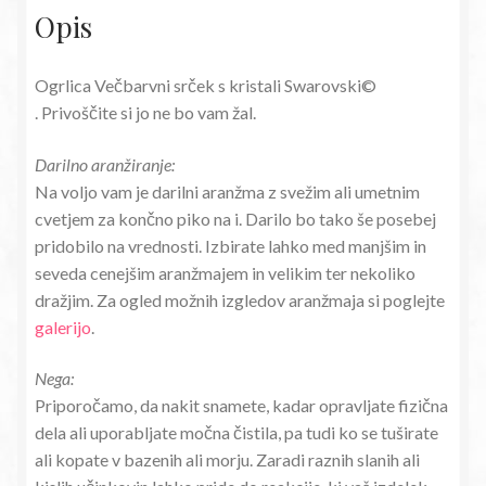
Opis
Ogrlica Večbarvni srček s kristali Swarovski©
. Privoščite si jo ne bo vam žal.
Darilno aranžiranje:
Na voljo vam je darilni aranžma z svežim ali umetnim
cvetjem za končno piko na i. Darilo bo tako še posebej
pridobilo na vrednosti. Izbirate lahko med manjšim in
seveda cenejšim aranžmajem in velikim ter nekoliko
dražjim. Za ogled možnih izgledov aranžmaja si poglejte
galerijo
.
Nega:
Priporočamo, da nakit snamete, kadar opravljate fizična
dela ali uporabljate močna čistila, pa tudi ko se tuširate
ali kopate v bazenih ali morju. Zaradi raznih slanih ali