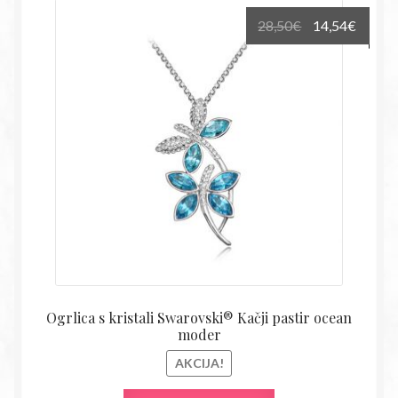
Izvirna
Trenu
28,50
€
14,54
€
cena
cena
je
je:
bila:
14,54€
28,50€.
Ogrlica s kristali Swarovski® Kačji pastir ocean
moder
AKCIJA!