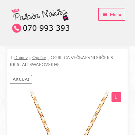
Skip
Skip
Menu
to
to
navigation
content
O kristali Swarovski® nakitu
Domov
Ogrlice
OGRLICA VEČBARVNI SRČEK S
Pogosta vprašanja
KRISTALI SWAROVSKI®
Kontakt
AKCIJA!
Trgovina
🔍