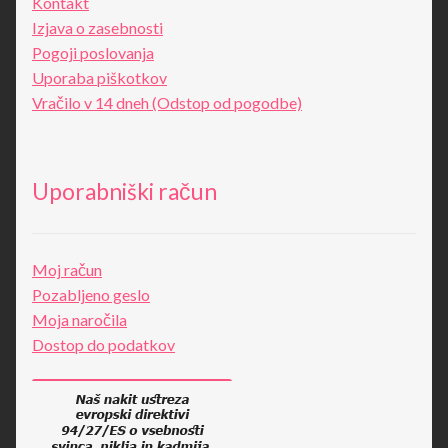
Kontakt
Izjava o zasebnosti
Pogoji poslovanja
Uporaba piškotkov
Vračilo v 14 dneh (Odstop od pogodbe)
Uporabniški račun
Moj račun
Pozabljeno geslo
Moja naročila
Dostop do podatkov