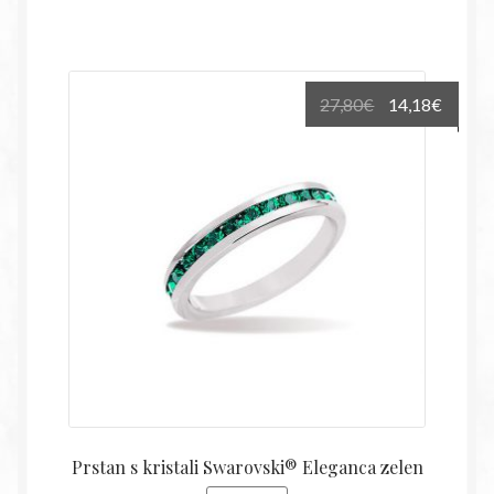
Izvirna
Trenu
27,80
€
14,18
€
cena
cena
je
je:
bila:
14,18€
27,80€.
Prstan s kristali Swarovski® Eleganca zelen