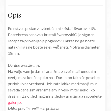
Opis
Edinstven prstan z avtentičnimi kristali Swarovski®.
Posrebrena osnova s kristali Swarovski® je siguren
recept za privabljanje pogledov. Enkrat ko ga boste
nataknili ga ne boste želeli več sneti. Notranji diameter
18mm.
Darilno aranžiranje:
Na voljo vam je darilni aranžma z svežim ali umetnim
cvetjem za končno piko na i. Darilo bo tako še posebej
pridobilo na vrednosti. Izbirate lahko med manjšim in
seveda cenejšim aranžmajem in velikim ter nekoliko
dražjim. Za ogled možnih izgledov aranžmaja si poglejte
galerijo
.
Izbira pravilne velikosti prstana: