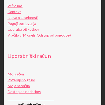
Več o nas
Kontakt
Izjava o zasebnosti
Pogoji poslovanja
Uporaba piškotkov
Vračilo v 14 dneh (Odstop od pogodbe)
Uporabniški račun
Moj račun
Pozabljeno geslo
Moja naročila
Dostop do podatkov