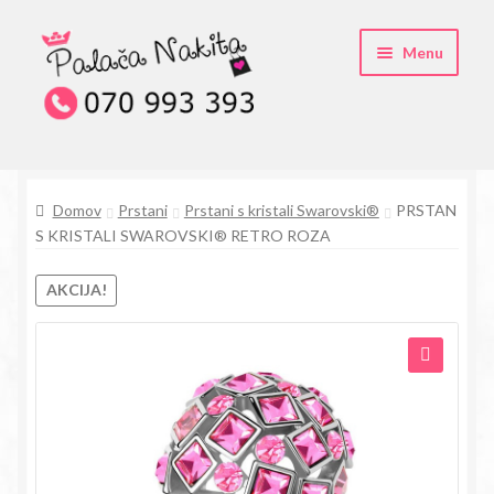
Skip
Skip
Menu
to
to
navigation
content
O kristali Swarovski® nakitu
Domov
Prstani
Prstani s kristali Swarovski®
PRSTAN
Pogosta vprašanja
S KRISTALI SWAROVSKI® RETRO ROZA
Kontakt
AKCIJA!
Trgovina
🔍