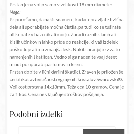
Prstan je na voljo samo v velikosti 18 mm diameter.
Nega:
Priporočamo, da nakit snamete, kadar opravljate fizična
dela ali uporabljate močna čistila, pa tudi ko se tuširate
ali kopate v bazenih ali morju. Zaradi raznih slanih ali
kislih učinkovin lahko pride do reakcije, ki vaš izdelek
poškoduje ali mu zmanjša lesk. Nakit shranjujte v za to
namenjenih škatlicah. Vedno si ga nadenite vsaj deset
minut po uporabi parfumov in krem.
Prstan dobite v lični darilni škatlici. Zraven je priložen še
certifikat avtentičnosti vgrajenih kristalov Swarovski®.
Velikost prstana 14x18mm. Teža cca 10 gramov. Cena je
za 1 kos. Cena ne vključuje stroškov pošiljanja.
Podobni izdelki