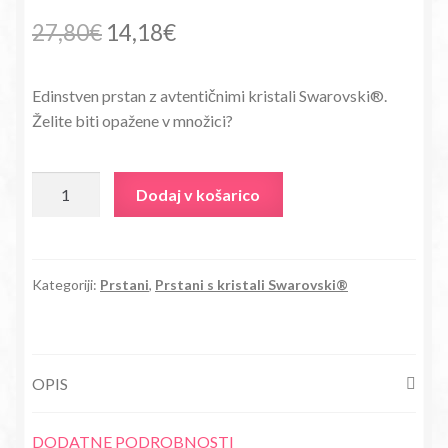
Izvirna
Trenutna
27,80
€
14,18
€
cena
cena
Edinstven prstan z avtentičnimi kristali Swarovski®.
je
je:
Želite biti opažene v množici?
bila:
14,18€.
27,80€.
Prstan
Dodaj v košarico
s
kristali
Swarovski®
Retro
Kategoriji:
Prstani
,
Prstani s kristali Swarovski®
roza
količina
OPIS
DODATNE PODROBNOSTI