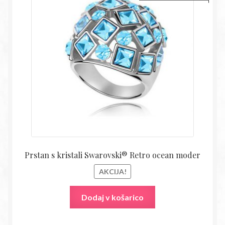
cena
cena
je
je:
bila:
14,18€
27,80€.
Prstan s kristali Swarovski® Retro ocean moder
AKCIJA!
Dodaj v košarico