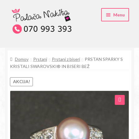
Skip
Skip
Menu
to
to
navigation
content
O kristali Swarovski® nakitu
Domov
Prstani
Prstani z biseri
PRSTAN SPARKY S
Pogosta vprašanja
KRISTALI SWAROVSKI® IN BISERI BEŽ
Kontakt
AKCIJA!
Trgovina
🔍