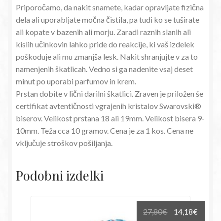
Priporočamo, da nakit snamete, kadar opravljate fizična
dela ali uporabljate močna čistila, pa tudi ko se tuširate
ali kopate v bazenih ali morju. Zaradi raznih slanih ali
kislih učinkovin lahko pride do reakcije, ki vaš izdelek
poškoduje ali mu zmanjša lesk. Nakit shranjujte v za to
namenjenih škatlicah. Vedno si ga nadenite vsaj deset
minut po uporabi parfumov in krem.
Prstan dobite v lični darilni škatlici. Zraven je priložen še
certifikat avtentičnosti vgrajenih kristalov Swarovski®
biserov. Velikost prstana 18 ali 19mm. Velikost bisera 9-
10mm. Teža cca 10 gramov. Cena je za 1 kos. Cena ne
vključuje stroškov pošiljanja.
Podobni izdelki
Izvirna
Trenu
27,80
€
14,18
€