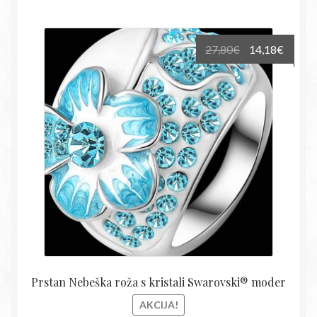
Izvirna
Trenu
27,80
€
14,18
€
cena
cena
je
je:
bila:
14,18€
27,80€.
Prstan Nebeška roža s kristali Swarovski® moder
AKCIJA!