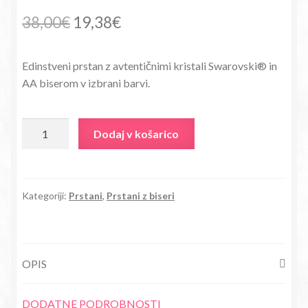
Izvirna
Trenutna
38,00
€
19,38
€
cena
cena
Edinstveni prstan z avtentičnimi kristali Swarovski® in
je
je:
AA biserom v izbrani barvi.
bila:
19,38€.
38,00€.
Prstan
Dodaj v košarico
Sparky
s
kristali
Swarovski®
Kategoriji:
Prstani
,
Prstani z biseri
in
biseri
bež
OPIS
količina
DODATNE PODROBNOSTI