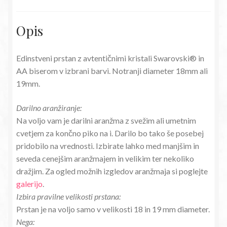
Opis
Edinstveni prstan z avtentičnimi kristali Swarovski® in
AA biserom v izbrani barvi. Notranji diameter 18mm ali
19mm.
Darilno aranžiranje:
Na voljo vam je darilni aranžma z svežim ali umetnim
cvetjem za končno piko na i. Darilo bo tako še posebej
pridobilo na vrednosti. Izbirate lahko med manjšim in
seveda cenejšim aranžmajem in velikim ter nekoliko
dražjim. Za ogled možnih izgledov aranžmaja si poglejte
galerijo
.
Izbira pravilne velikosti prstana:
Prstan je na voljo samo v velikosti 18 in 19 mm diameter.
Nega: