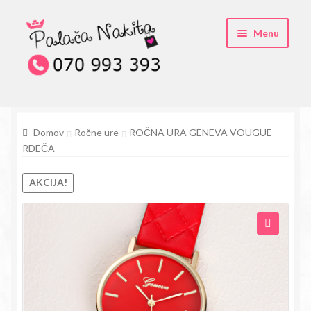
Skip
Skip
Menu
to
to
navigation
content
O kristali Swarovski® nakitu
Domov
Ročne ure
ROČNA URA GENEVA VOUGUE
Pogosta vprašanja
RDEČA
Kontakt
AKCIJA!
Trgovina
🔍