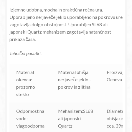
Izjemno udobna, modna in praktična ročna ura.
Uporabljeno nerjaveče jeklo uporabljeno na pokrovu ure
zagotavlja dolgo obstojnost. Uporabljen SL68 ali
japonski Quartz mehanizem zagotavlja natančnost
prikaza časa.
Tehnični podatki:
Material
Material ohišja:
Proizvajalec
okenca:
nerjaveče jeklo –
Geneva
prozorno
pokrov in zlitina
steklo
Odpornost na
Mehanizem:SL68
Diameter
vodo:
ali japonski
ohišja ure:
vlagoodporna
Quartz
cca. 39mm