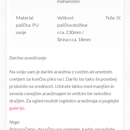
mehanizem
Material
Velikost
Teža: 50g
paščka: PU
paščka:dolžina:
usnje
cca. 230mm /
Širina:cca. 18mm
Darilno aranžiranje:
Na voljo vam je darilni aranžma z svežim ali umetnim
cvetjem za končno piko na i. Darilo bo tako še posebej
pridobilo na vrednosti. Izbirate lahko med manjšim in
seveda cenejšim aranžmajem in velikim ter nekoliko
dražjim. Za ogled možnih izgledov aranžmaja si poglejte
galerijo
.
Nega:
Priporočamo, da ročno uro snamete, kadar opravljate