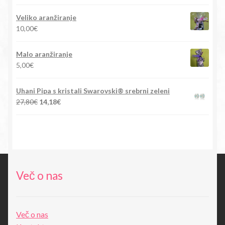
cena
cena
je
je:
Veliko aranžiranje
bila:
15,90€.
10,00
€
88,00€.
Malo aranžiranje
5,00
€
Uhani Pipa s kristali Swarovski® srebrni zeleni
Izvirna
Trenutna
27,80
€
14,18
€
cena
cena
je
je:
bila:
14,18€.
27,80€.
Več o nas
Več o nas