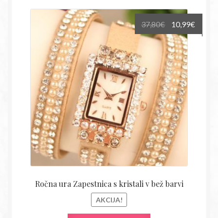
Izvirna
Trenu
37,80
€
10,99
€
cena
cena
je
je:
bila:
10,99€
37,80€.
Ročna ura Zapestnica s kristali v bež barvi
AKCIJA!