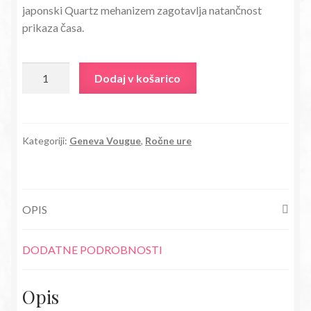
japonski Quartz mehanizem zagotavlja natančnost
35,80€.
prikaza časa.
Ročna
Dodaj v košarico
ura
Geneva
Vougue
rdeča
Kategoriji:
Geneva Vougue
,
Ročne ure
količina
OPIS
DODATNE PODROBNOSTI
Opis