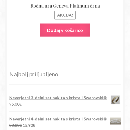
Ročna ura Geneva Platinum črna
AKCIJA!
Dodaj v košarico
Najbolj priljubljeno
Neverjetni 3-delni set nakita s kristali Swarovski®
95,00
€
Neverjetni 4-delni set nakita s kristali Swarovski®
Izvirna
Trenutna
88,00
€
15,90
€