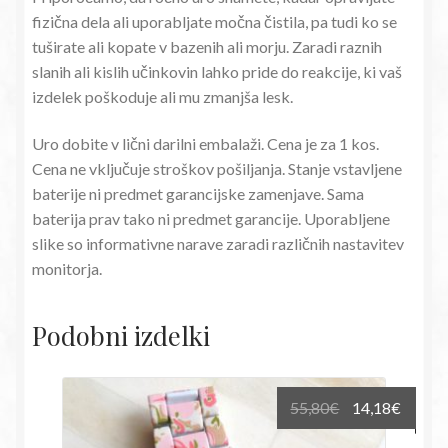
fizična dela ali uporabljate močna čistila, pa tudi ko se
tuširate ali kopate v bazenih ali morju. Zaradi raznih
slanih ali kislih učinkovin lahko pride do reakcije, ki vaš
izdelek poškoduje ali mu zmanjša lesk.
Uro dobite v lični darilni embalaži. Cena je za 1 kos.
Cena ne vključuje stroškov pošiljanja. Stanje vstavljene
baterije ni predmet garancijske zamenjave. Sama
baterija prav tako ni predmet garancije. Uporabljene
slike so informativne narave zaradi različnih nastavitev
monitorja.
Podobni izdelki
Izvirna
Trenu
55,80
€
14,18
€
cena
cena