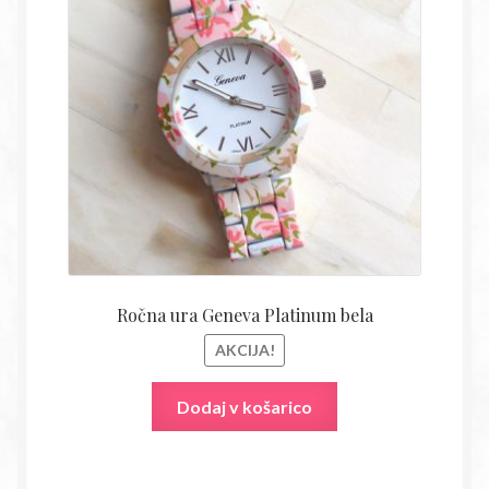
je
je:
bila:
14,18€
55,80€.
Ročna ura Geneva Platinum bela
AKCIJA!
Dodaj v košarico