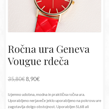
Ročna ura Geneva
Vougue rdeča
Izvirna
Trenutna
35,80
€
8,90
€
cena
cena
Izjemno udobna, modna in praktična ročna ura.
je
je:
Uporabljeno nerjaveče jeklo uporabljeno na pokrovu ure
bila:
8,90€.
zagotavlja dolgo obstojnost. Uporabljen SL68 ali