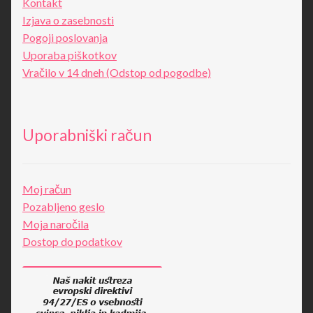
Kontakt
Izjava o zasebnosti
Pogoji poslovanja
Uporaba piškotkov
Vračilo v 14 dneh (Odstop od pogodbe)
Uporabniški račun
Moj račun
Pozabljeno geslo
Moja naročila
Dostop do podatkov