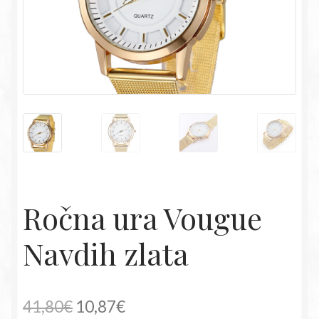
Ročna ura Vougue
Navdih zlata
Izvirna
Trenutna
41,80
€
10,87
€