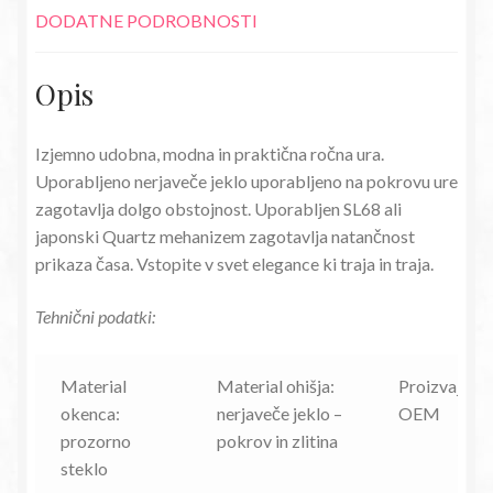
DODATNE PODROBNOSTI
Opis
Izjemno udobna, modna in praktična ročna ura.
Uporabljeno nerjaveče jeklo uporabljeno na pokrovu ure
zagotavlja dolgo obstojnost. Uporabljen SL68 ali
japonski Quartz mehanizem zagotavlja natančnost
prikaza časa. Vstopite v svet elegance ki traja in traja.
Tehnični podatki:
Material
Material ohišja:
Proizvajalec
okenca:
nerjaveče jeklo –
OEM
prozorno
pokrov in zlitina
steklo