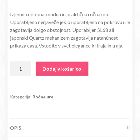
cena
cena
Izjemno udobna, modna in praktična ročna ura.
je
je:
Uporabljeno nerjaveče jeklo uporabljeno na pokrovu ure
bila:
10,87€.
zagotavlja dolgo obstojnost. Uporabljen SL68 ali
japonski Quartz mehanizem zagotavlja natančnost
41,80€.
prikaza časa. Vstopite v svet elegance ki traja in traja.
Ročna
Dodaj v košarico
ura
Vougue
Navdih
zlata
Kategorija:
Ročne ure
količina
OPIS