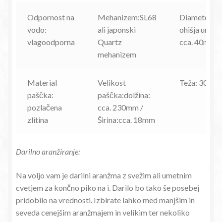
Odpornost na
Mehanizem:SL68
Diameter
vodo:
ali japonski
ohišja ure:
vlagoodporna
Quartz
cca. 40mm
mehanizem
Material
Velikost
Teža: 30g
paščka:
paščka:dolžina:
pozlačena
cca. 230mm /
zlitina
Širina:cca. 18mm
Darilno aranžiranje:
Na voljo vam je darilni aranžma z svežim ali umetnim
cvetjem za končno piko na i. Darilo bo tako še posebej
pridobilo na vrednosti. Izbirate lahko med manjšim in
seveda cenejšim aranžmajem in velikim ter nekoliko