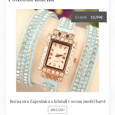
Izvirna
Trenu
37,80
€
10,99
€
cena
cena
je
je:
bila:
10,99€
37,80€.
Ročna ura Zapestnica s kristali v ocean modri barvi
AKCIJA!