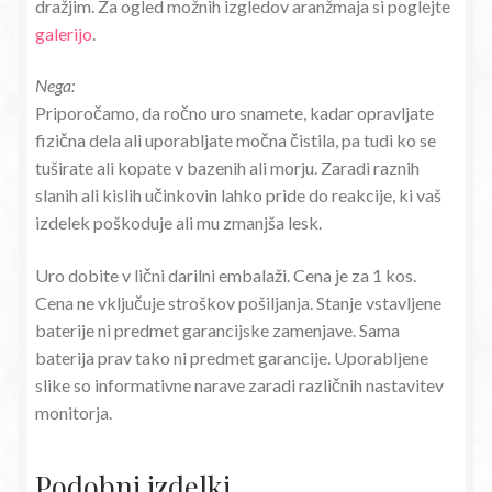
dražjim. Za ogled možnih izgledov aranžmaja si poglejte
galerijo
.
Nega:
Priporočamo, da ročno uro snamete, kadar opravljate
fizična dela ali uporabljate močna čistila, pa tudi ko se
tuširate ali kopate v bazenih ali morju. Zaradi raznih
slanih ali kislih učinkovin lahko pride do reakcije, ki vaš
izdelek poškoduje ali mu zmanjša lesk.
Uro dobite v lični darilni embalaži. Cena je za 1 kos.
Cena ne vključuje stroškov pošiljanja. Stanje vstavljene
baterije ni predmet garancijske zamenjave. Sama
baterija prav tako ni predmet garancije. Uporabljene
slike so informativne narave zaradi različnih nastavitev
monitorja.
Podobni izdelki