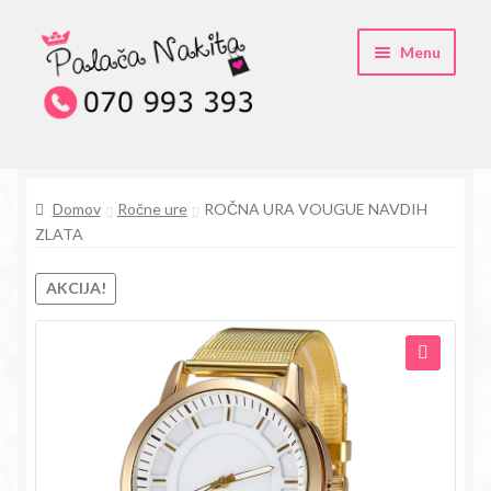
Skip
Skip
Menu
to
to
navigation
content
O kristali Swarovski® nakitu
Domov
Ročne ure
ROČNA URA VOUGUE NAVDIH
Pogosta vprašanja
ZLATA
Kontakt
AKCIJA!
Trgovina
🔍