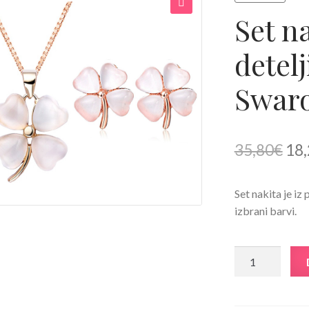
Set n
🔍
detelj
Swaro
Izv
35,80
€
18,
cen
Set nakita je iz
je
izbrani barvi.
bila
35,
Set
nakita
Opal
deteljica