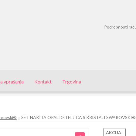
Podrobnosti rač
a vprašanja
Kontakt
Trgovina
warovski®
SET NAKITA OPAL DETELJICA S KRISTALI SWAROVSKI®
AKCIJA!