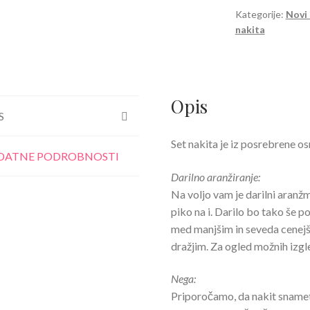
s
Kategorije:
Novi 
nakita
kristali
Swarovski®
zlat
količina
Opis
S
Set nakita je iz posrebrene os
DATNE PODROBNOSTI
Darilno aranžiranje:
Na voljo vam je darilni aran
piko na i. Darilo bo tako še p
med manjšim in seveda cenejš
dražjim. Za ogled možnih izg
Nega:
Priporočamo, da nakit snamete