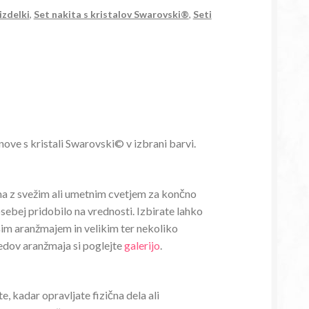
izdelki
,
Set nakita s kristalov Swarovski®
,
Seti
nove s kristali Swarovski© v izbrani barvi.
žma z svežim ali umetnim cvetjem za končno
osebej pridobilo na vrednosti. Izbirate lahko
im aranžmajem in velikim ter nekoliko
ledov aranžmaja si poglejte
galerijo
.
, kadar opravljate fizična dela ali