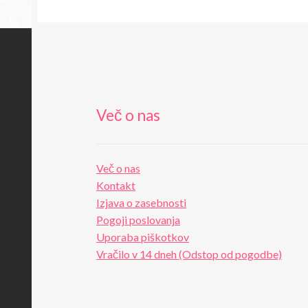
Več o nas
Več o nas
Kontakt
Izjava o zasebnosti
Pogoji poslovanja
Uporaba piškotkov
Vračilo v 14 dneh (Odstop od pogodbe)