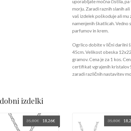
uporabljate močna čistila, pa t
morju. Zaradi raznih slanih ali
vaš izdelek poškoduje ali mu z
namenjenih škatlicah. Vedno s
parfumov in krem.
Ogrlico dobite v lični darilni 
45cm. Velikost obeska 12x2
gramov. Cena je za 1 kos. Cena
certifikat vgrajenih kristalov
zaradi različnih nastavitev mo
dobni izdelki
Izvirna
Trenutna
Izvir
35,80
€
18,26
€
35,80
€
18,
cena
cena
cena