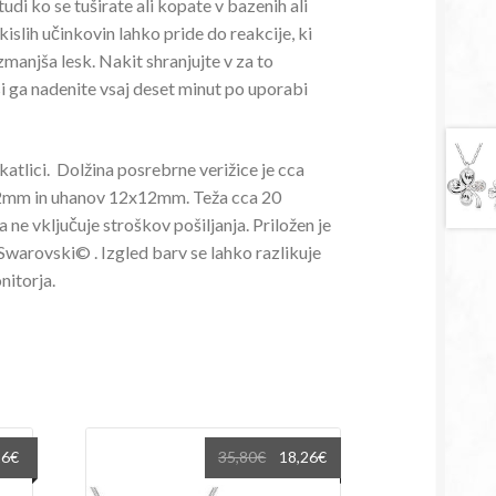
udi ko se tuširate ali kopate v bazenih ali
 kislih učinkovin lahko pride do reakcije, ki
manjša lesk. Nakit shranjujte v za to
i ga nadenite vsaj deset minut po uporabi
škatlici. Dolžina posrebrne verižice je cca
2mm in uhanov 12x12mm. Teža cca 20
 ne vključuje stroškov pošiljanja. Priložen je
 Swarovski© . Izgled barv se lahko razlikuje
nitorja.
na
Trenutna
Izvirna
Trenutna
26
€
35,80
€
18,26
€
cena
cena
cena