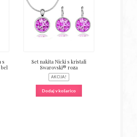
je:
je
je:
18,26€.
bila:
18,26€.
€.
35,80€.
 s
Set nakita Nicki s kristali
 bel
Swarovski® roza
AKCIJA!
Dodaj v košarico