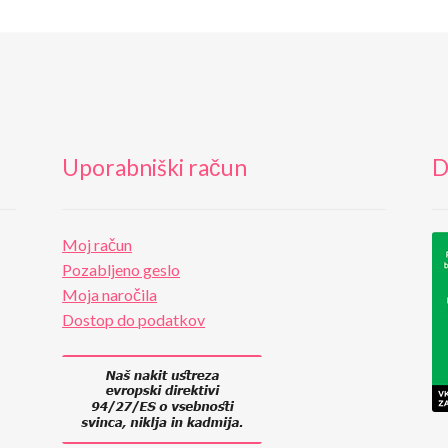
Uporabniški račun
D
Moj račun
Pozabljeno geslo
Moja naročila
Dostop do podatkov