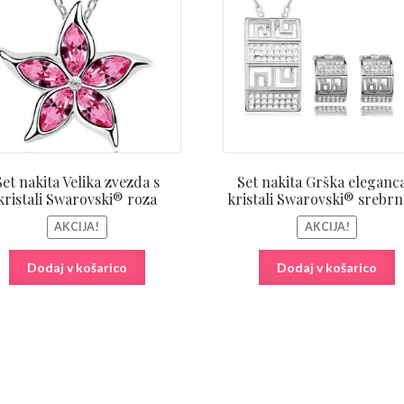
je
je:
je
bila:
18,26€.
bila:
35,80€.
35,80
Set nakita Velika zvezda s
Set nakita Grška eleganca
kristali Swarovski® roza
kristali Swarovski® srebrn
AKCIJA!
AKCIJA!
Dodaj v košarico
Dodaj v košarico