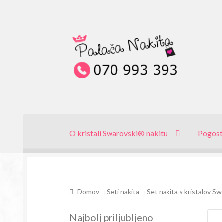
Skip
Skip
to
to
navigation
content
O kristali Swarovski® nakitu
Pogost
Domov
Seti nakita
Set nakita s kristalov S
Najbolj priljubljeno