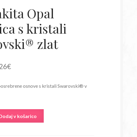
akita Opal
ica s kristali
vski® zlat
irna
Trenutna
26
€
a
cena
 posrebrene osnove s kristali Swarovski® v
je:
:
18,26€.
80€.
Dodaj v košarico