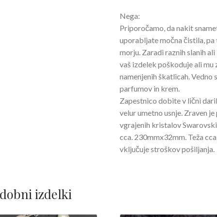
Nega:
Priporočamo, da nakit snamete
uporabljate močna čistila, pa t
morju. Zaradi raznih slanih ali
vaš izdelek poškoduje ali mu z
namenjenih škatlicah. Vedno s
parfumov in krem.
Zapestnico dobite v lični daril
velur umetno usnje. Zraven je 
vgrajenih kristalov Swarovski
cca. 230mmx32mm. Teža cca 1
vključuje stroškov pošiljanja.
dobni izdelki