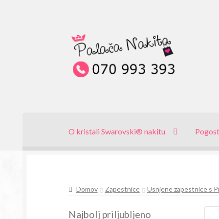
Skip
Skip
to
to
navigation
content
O kristali Swarovski® nakitu
Pogost
Domov
Zapestnice
Usnjene zapestnice s Pr
Najbolj priljubljeno