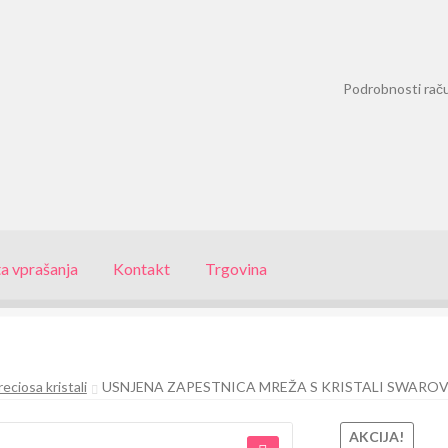
Podrobnosti rač
a vprašanja
Kontakt
Trgovina
eciosa kristali
USNJENA ZAPESTNICA MREŽA S KRISTALI SWAROVS
AKCIJA!