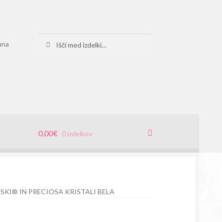
Išči:
Iskanje
una
0,00
€
0 izdelkov
KI® IN PRECIOSA KRISTALI BELA