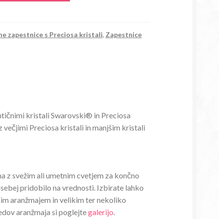
e zapestnice s Preciosa kristali
,
Zapestnice
tičnimi kristali Swarovski® in Preciosa
z večjimi Preciosa kristali in manjšim kristali
žma z svežim ali umetnim cvetjem za končno
osebej pridobilo na vrednosti. Izbirate lahko
im aranžmajem in velikim ter nekoliko
ledov aranžmaja si poglejte
galerijo
.