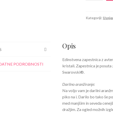
Mreža
s
kristali
Kategoriji:
Usnjen
Swarovski®
in
Preciosa
kristali
Opis
bela
S
količina
Edinstvena zapestnica z avten
DATNE PODROBNOSTI
kristali. Zapestnica je posuta 
Swarovski®.
Darilno aranžiranje:
Na voljo vam je darilni aran
piko na i. Darilo bo tako še p
med manjšim in seveda cenejš
dražjim. Za ogled možnih izg