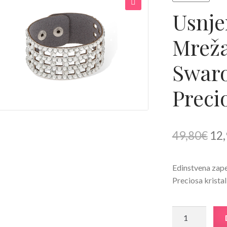
Usnje
🔍
Mreža 
Swaro
Precio
Izv
49,80
€
12,
cen
Edinstvena zape
je
Preciosa kristal
bila
49,
Usnjena
zapestnica