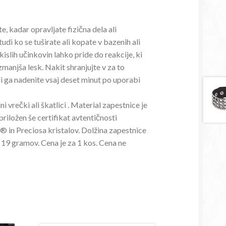
, kadar opravljate fizična dela ali
udi ko se tuširate ali kopate v bazenih ali
 kislih učinkovin lahko pride do reakcije, ki
manjša lesk. Nakit shranjujte v za to
i ga nadenite vsaj deset minut po uporabi
ni vrečki ali škatlici . Material zapestnice je
priložen še certifikat avtentičnosti
® in Preciosa kristalov. Dolžina zapestnice
9 gramov. Cena je za 1 kos. Cena ne