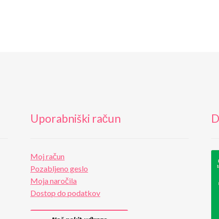
Uporabniški račun
D
Moj račun
Pozabljeno geslo
Moja naročila
Dostop do podatkov