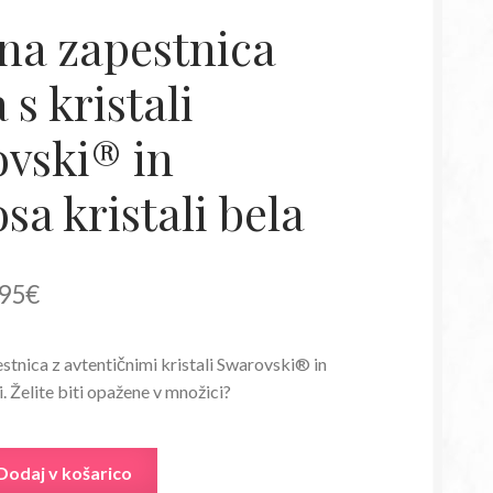
na zapestnica
s kristali
vski® in
sa kristali bela
irna
Trenutna
95
€
a
cena
stnica z avtentičnimi kristali Swarovski® in
je:
i. Želite biti opažene v množici?
:
12,95€.
80€.
Dodaj v košarico