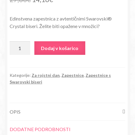
cena
cena
Edinstvena zapestnica z avtentičnimi Swarovski®
je
je:
Crystal biseri. Želite biti opažene v množici?
bila:
14,18€.
27,80€.
Zapestnica
Dodaj v košarico
s
Swarovski®
Crystal
biseri
Kategorije:
Za rojstni dan
,
Zapestnice
,
Zapestnice s
Swarovski biseri
Ametist
mesec
Februar
količina
OPIS
DODATNE PODROBNOSTI