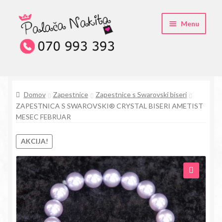
Skip
Skip
Menu
to
to
navigation
content
O kristali Swarovski® nakitu
Domov
Zapestnice
Zapestnice s Swarovski biseri
Pogosta vprašanja
ZAPESTNICA S SWAROVSKI® CRYSTAL BISERI AMETIST
MESEC FEBRUAR
Kontakt
AKCIJA!
Trgovina
🔍