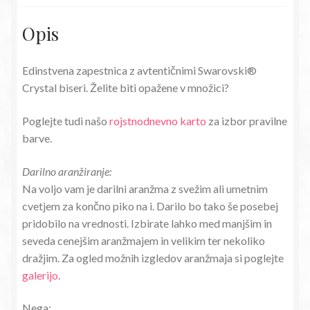
Opis
Edinstvena zapestnica z avtentičnimi Swarovski®
Crystal biseri. Želite biti opažene v množici?
Poglejte tudi našo
rojstnodnevno karto
za izbor pravilne
barve.
Darilno aranžiranje:
Na voljo vam je darilni aranžma z svežim ali umetnim
cvetjem za končno piko na i. Darilo bo tako še posebej
pridobilo na vrednosti. Izbirate lahko med manjšim in
seveda cenejšim aranžmajem in velikim ter nekoliko
dražjim. Za ogled možnih izgledov aranžmaja si poglejte
galerijo
.
Nega: