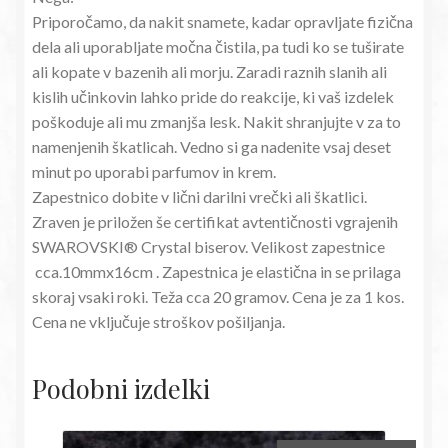
Priporočamo, da nakit snamete, kadar opravljate fizična
dela ali uporabljate močna čistila, pa tudi ko se tuširate
ali kopate v bazenih ali morju. Zaradi raznih slanih ali
kislih učinkovin lahko pride do reakcije, ki vaš izdelek
poškoduje ali mu zmanjša lesk. Nakit shranjujte v za to
namenjenih škatlicah. Vedno si ga nadenite vsaj deset
minut po uporabi parfumov in krem.
Zapestnico dobite v lični darilni vrečki ali škatlici.
Zraven je priložen še certifikat avtentičnosti vgrajenih
SWAROVSKI® Crystal biserov. Velikost zapestnice
cca.10mmx16cm . Zapestnica je elastična in se prilaga
skoraj vsaki roki. Teža cca 20 gramov. Cena je za 1 kos.
Cena ne vključuje stroškov pošiljanja.
Podobni izdelki