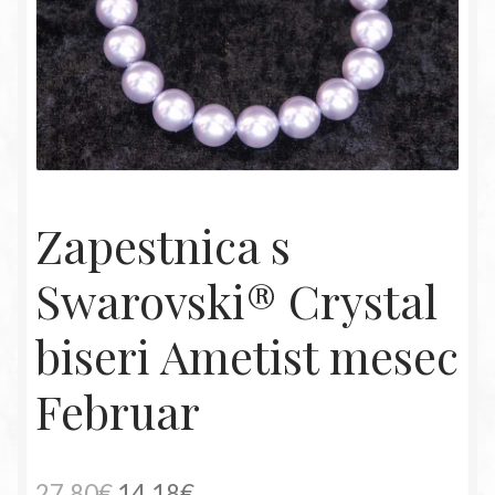
Zapestnica s
Swarovski® Crystal
biseri Ametist mesec
Februar
Izvirna
Trenutna
27,80
€
14,18
€