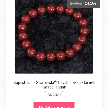
Izvirna
Trenu
27,80
€
14,18
€
cena
cena
je
je:
bila:
14,18€
27,80€.
Zapestnica s Swarovski® Crystal biseri Garnet
mesec Januar
AKCIJA!
Dodaj v košarico