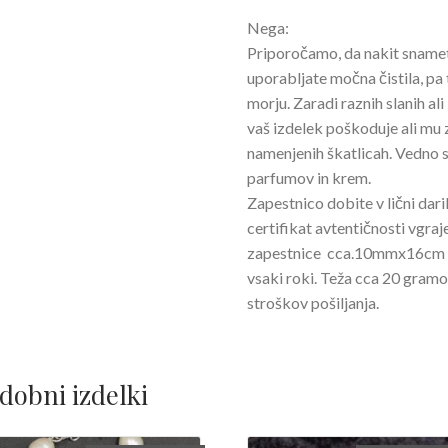
Nega:
Priporočamo, da nakit snamete
uporabljate močna čistila, pa t
morju. Zaradi raznih slanih ali
vaš izdelek poškoduje ali mu z
namenjenih škatlicah. Vedno s
parfumov in krem.
Zapestnico dobite v lični dariln
certifikat avtentičnosti vgr
zapestnice cca.10mmx16cm . Z
vsaki roki. Teža cca 20 gramov
stroškov pošiljanja.
dobni izdelki