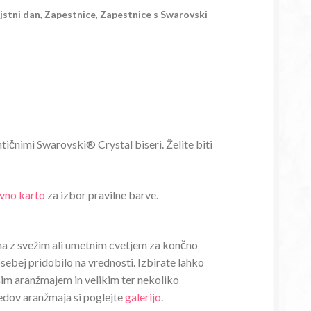
jstni dan
,
Zapestnice
,
Zapestnice s Swarovski
tičnimi Swarovski® Crystal biseri. Želite biti
vno karto
za izbor pravilne barve.
žma z svežim ali umetnim cvetjem za končno
osebej pridobilo na vrednosti. Izbirate lahko
im aranžmajem in velikim ter nekoliko
ledov aranžmaja si poglejte
galerijo
.