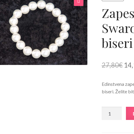
Zapes
🔍
Swaro
biseri
Izv
27,80
€
14,
cen
Edinstvena zape
je
biseri. Želite b
bila
27,
Zapestnica
s
Swarovski®
Crystal