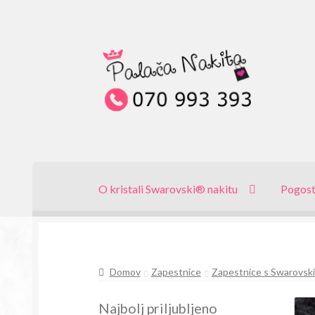
Skip
Skip
to
to
navigation
content
O kristali Swarovski® nakitu
Pogost
Domov
Zapestnice
Zapestnice s Swarovski 
Najbolj priljubljeno