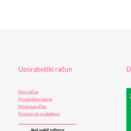
Uporabniški račun
D
Moj račun
Pozabljeno geslo
Moja naročila
Dostop do podatkov