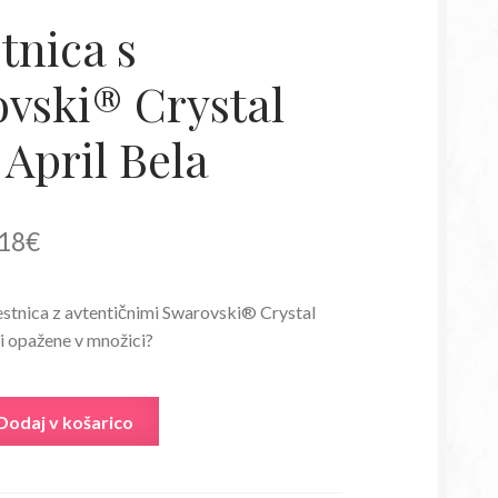
tnica s
vski® Crystal
 April Bela
irna
Trenutna
18
€
a
cena
stnica z avtentičnimi Swarovski® Crystal
je:
iti opažene v množici?
:
14,18€.
80€.
Dodaj v košarico