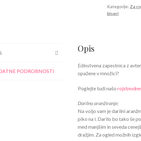
biseri
Kategorije:
Za ro
biseri
April
Bela
količina
Opis
S
Edinstvena zapestnica z avten
DATNE PODROBNOSTI
opažene v množici?
Poglejte tudi našo
rojstnodne
Darilno aranžiranje:
Na voljo vam je darilni aran
piko na i. Darilo bo tako še p
med manjšim in seveda cenejš
dražjim. Za ogled možnih izg