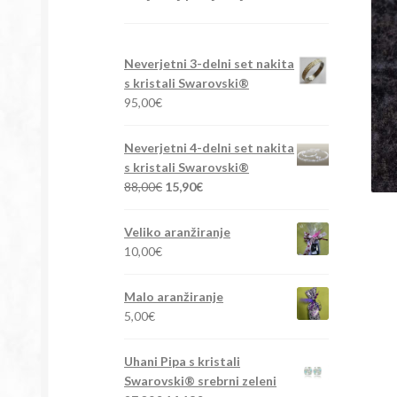
Neverjetni 3-delni set nakita
s kristali Swarovski®
95,00
€
Neverjetni 4-delni set nakita
s kristali Swarovski®
Izvirna
Trenutna
88,00
€
15,90
€
cena
cena
je
je:
Veliko aranžiranje
bila:
15,90€.
10,00
€
88,00€.
Malo aranžiranje
5,00
€
Uhani Pipa s kristali
Swarovski® srebrni zeleni