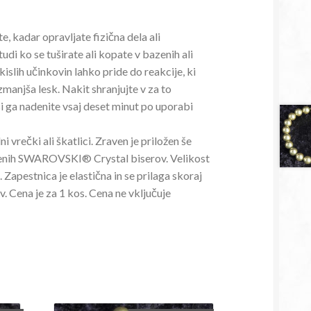
, kadar opravljate fizična dela ali
udi ko se tuširate ali kopate v bazenih ali
 kislih učinkovin lahko pride do reakcije, ki
manjša lesk. Nakit shranjujte v za to
i ga nadenite vsaj deset minut po uporabi
i vrečki ali škatlici. Zraven je priložen še
ajenih SWAROVSKI® Crystal biserov. Velikost
apestnica je elastična in se prilaga skoraj
. Cena je za 1 kos. Cena ne vključuje