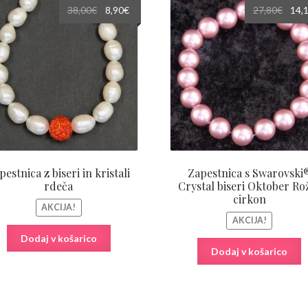
Izvirna
Trenutna
Izvir
38,00
€
8,90
€
27,80
€
14,
cena
cena
cena
je
je:
je
bila:
8,90€.
bila:
38,00€.
27,80
pestnica z biseri in kristali
Zapestnica s Swarovski
rdeča
Crystal biseri Oktober Ro
cirkon
AKCIJA!
AKCIJA!
Dodaj v košarico
Dodaj v košarico