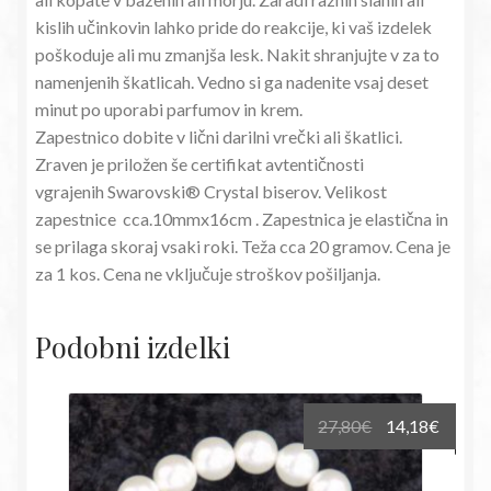
kislih učinkovin lahko pride do reakcije, ki vaš izdelek
poškoduje ali mu zmanjša lesk. Nakit shranjujte v za to
namenjenih škatlicah. Vedno si ga nadenite vsaj deset
minut po uporabi parfumov in krem.
Zapestnico dobite v lični darilni vrečki ali škatlici.
Zraven je priložen še certifikat avtentičnosti
vgrajenih Swarovski® Crystal biserov. Velikost
zapestnice cca.10mmx16cm . Zapestnica je elastična in
se prilaga skoraj vsaki roki. Teža cca 20 gramov. Cena je
za 1 kos. Cena ne vključuje stroškov pošiljanja.
Podobni izdelki
Izvirna
Trenu
27,80
€
14,18
€
cena
cena
je
je: