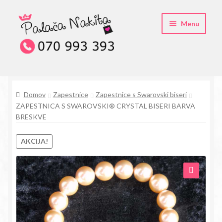
Skip
Skip
Menu
to
to
navigation
content
O kristali Swarovski® nakitu
Domov
Zapestnice
Zapestnice s Swarovski biseri
Pogosta vprašanja
ZAPESTNICA S SWAROVSKI® CRYSTAL BISERI BARVA
BRESKVE
Kontakt
AKCIJA!
Trgovina
🔍