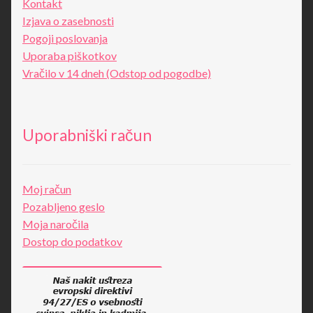
Kontakt
Izjava o zasebnosti
Pogoji poslovanja
Uporaba piškotkov
Vračilo v 14 dneh (Odstop od pogodbe)
Uporabniški račun
Moj račun
Pozabljeno geslo
Moja naročila
Dostop do podatkov