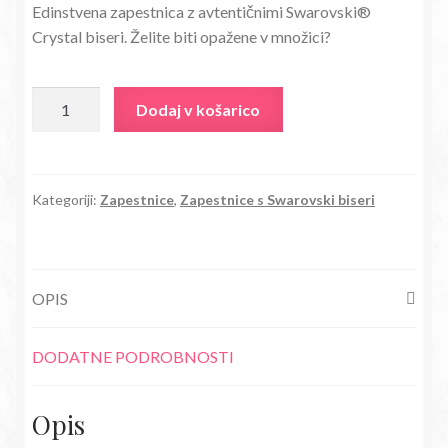
Edinstvena zapestnica z avtentičnimi Swarovski®
je
je:
Crystal biseri. Želite biti opažene v množici?
bila:
14,18€.
27,80€.
Zapestnica
Dodaj v košarico
s
Swarovski®
Crystal
biseri
Kategoriji:
Zapestnice
,
Zapestnice s Swarovski biseri
barva
breskve
količina
OPIS
DODATNE PODROBNOSTI
Opis