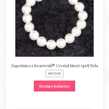
bila:
14,18€
27,80€.
Zapestnica s Swarovski® Crystal biseri April Bela
AKCIJA!
Dodaj v košarico