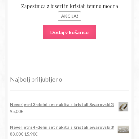
Zapestnica z biseri in kristali temno modra
AKCIJA!
Dodaj v košarico
Najbolj priljubljeno
Neverjetni 3-delni set nakita s kristali Swarovski®
95,00
€
Neverjetni 4-delni set nakita s kristali Swarovski®
Izvirna
Trenutna
88,00
€
15,90
€