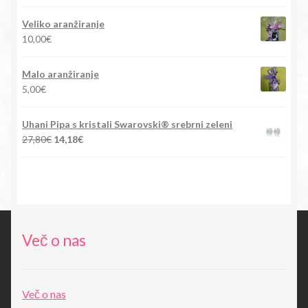
cena
cena
je
je:
Veliko aranžiranje
bila:
15,90€.
10,00
€
88,00€.
Malo aranžiranje
5,00
€
Uhani Pipa s kristali Swarovski® srebrni zeleni
Izvirna
Trenutna
27,80
€
14,18
€
cena
cena
je
je:
bila:
14,18€.
27,80€.
Več o nas
Več o nas