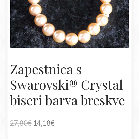
Zapestnica s
Swarovski® Crystal
biseri barva breskve
Izvirna
Trenutna
27,80
€
14,18
€
cena
cena