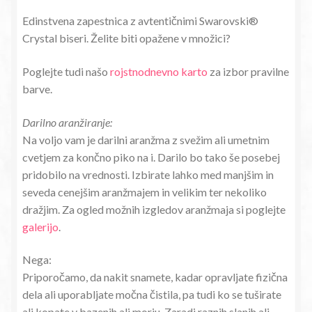
Edinstvena zapestnica z avtentičnimi Swarovski®
Crystal biseri. Želite biti opažene v množici?
Poglejte tudi našo
rojstnodnevno karto
za izbor pravilne
barve.
Darilno aranžiranje:
Na voljo vam je darilni aranžma z svežim ali umetnim
cvetjem za končno piko na i. Darilo bo tako še posebej
pridobilo na vrednosti. Izbirate lahko med manjšim in
seveda cenejšim aranžmajem in velikim ter nekoliko
dražjim. Za ogled možnih izgledov aranžmaja si poglejte
galerijo
.
Nega:
Priporočamo, da nakit snamete, kadar opravljate fizična
dela ali uporabljate močna čistila, pa tudi ko se tuširate
ali kopate v bazenih ali morju. Zaradi raznih slanih ali