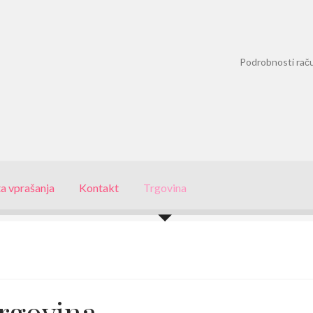
Podrobnosti rač
a vprašanja
Kontakt
Trgovina
rgovina