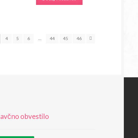
4
5
6
…
44
45
46
avčno obvestilo