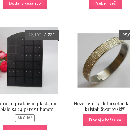
Dodaj v košarico
Preberi več
Izvirna
Trenutna
12,40
€
3,72
€
95,
cena
cena
je
je:
bila:
3,72€.
12,40€.
no in praktično plastično
Neverjetni 3-delni set naki
tojalo za 24 parov uhanov
kristali Swarovski®
AKCIJA!
Dodaj v košarico