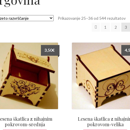
Prikazovanje 25–36 od 544 rezultatov
1
2
3
3,50
€
4,
esena škatlica z nihajnim
Lesena škatlica z nihajn
pokrovom-srednja
pokrovom-velika