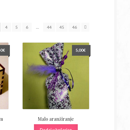
4
5
6
…
44
45
46
50
€
5,00
€
im
Malo aranžiranje
Dodaj v košarico