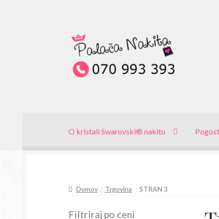
Skip
Skip
to
to
navigation
content
O kristali Swarovski® nakitu
Pogost
Domov
Trgovina
STRAN 3
T
Filtriraj po ceni