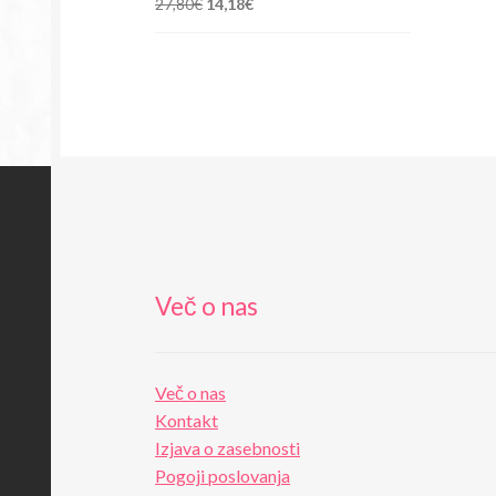
Izvirna
Trenutna
27,80
€
14,18
€
cena
cena
je
je:
bila:
14,18€.
27,80€.
Več o nas
Več o nas
Kontakt
Izjava o zasebnosti
Pogoji poslovanja