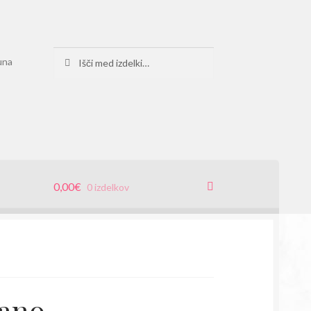
Išči:
Iskanje
una
0,00
€
0 izdelkov
rano