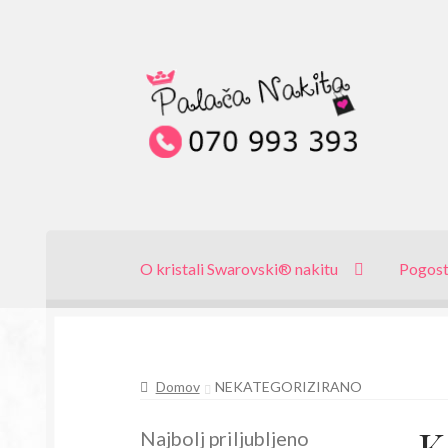
Skip
Skip
to
to
navigation
content
O kristali Swarovski® nakitu
Pogost
Domov
NEKATEGORIZIRANO
K
Najbolj priljubljeno