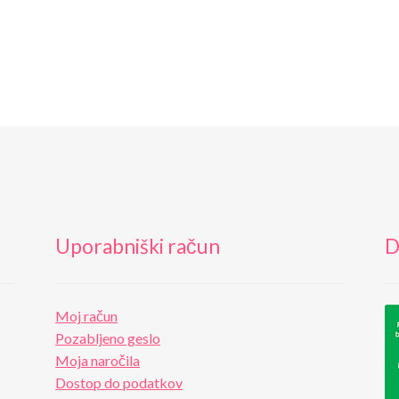
Uporabniški račun
D
Moj račun
Pozabljeno geslo
Moja naročila
Dostop do podatkov