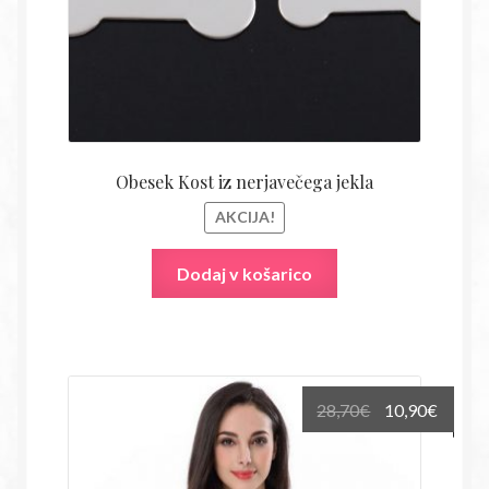
Obesek Kost iz nerjavečega jekla
AKCIJA!
Dodaj v košarico
Izvirna
Trenu
28,70
€
10,90
€
cena
cena
je
je: