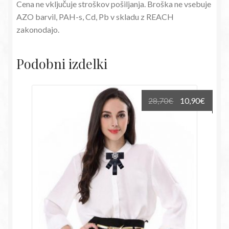
Cena ne vključuje stroškov pošiljanja. Broška ne vsebuje
AZO barvil, PAH-s, Cd, Pb v skladu z REACH
zakonodajo.
Podobni izdelki
Izvirna
Trenu
28,70
€
10,90
€
cena
cena
je
je:
bila:
10,90€
28,70€.