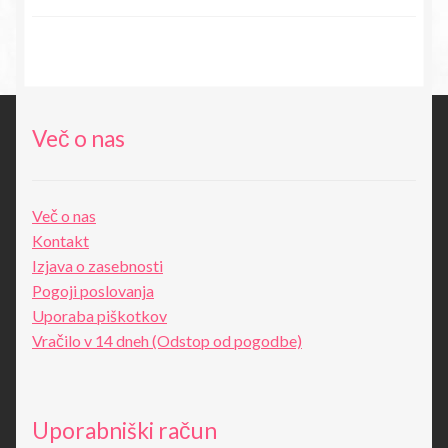
cena
cena
je
je:
bila:
14,18€.
27,80€.
Več o nas
Več o nas
Kontakt
Izjava o zasebnosti
Pogoji poslovanja
Uporaba piškotkov
Vračilo v 14 dneh (Odstop od pogodbe)
Uporabniški račun