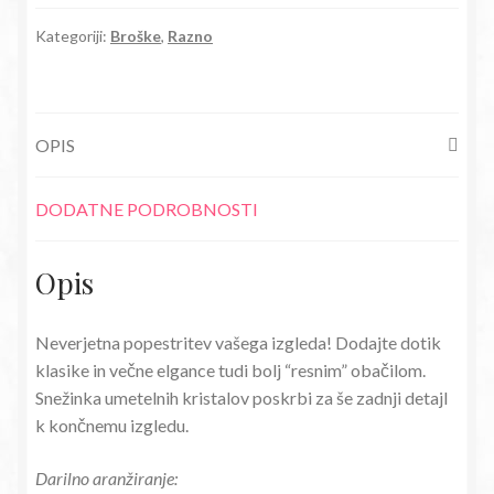
trakom
rdeča
Kategoriji:
Broške
,
Razno
količina
OPIS
DODATNE PODROBNOSTI
Opis
Neverjetna popestritev vašega izgleda! Dodajte dotik
klasike in večne elgance tudi bolj “resnim” obačilom.
Snežinka umetelnih kristalov poskrbi za še zadnji detajl
k končnemu izgledu.
Darilno aranžiranje: