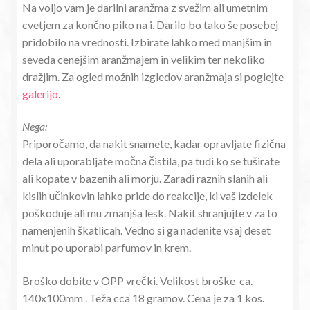
Na voljo vam je darilni aranžma z svežim ali umetnim
cvetjem za končno piko na i. Darilo bo tako še posebej
pridobilo na vrednosti. Izbirate lahko med manjšim in
seveda cenejšim aranžmajem in velikim ter nekoliko
dražjim. Za ogled možnih izgledov aranžmaja si poglejte
galerijo
.
Nega:
Priporočamo, da nakit snamete, kadar opravljate fizična
dela ali uporabljate močna čistila, pa tudi ko se tuširate
ali kopate v bazenih ali morju. Zaradi raznih slanih ali
kislih učinkovin lahko pride do reakcije, ki vaš izdelek
poškoduje ali mu zmanjša lesk. Nakit shranjujte v za to
namenjenih škatlicah. Vedno si ga nadenite vsaj deset
minut po uporabi parfumov in krem.
Broško dobite v OPP vrečki. Velikost broške ca.
140x100mm . Teža cca 18 gramov. Cena je za 1 kos.