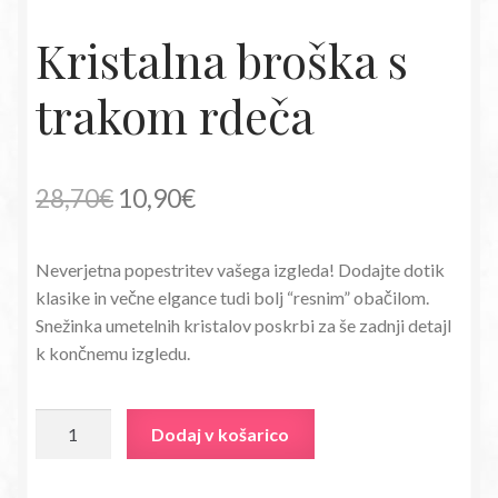
Kristalna broška s
trakom rdeča
Izvirna
Trenutna
28,70
€
10,90
€
cena
cena
Neverjetna popestritev vašega izgleda! Dodajte dotik
je
je:
klasike in večne elgance tudi bolj “resnim” obačilom.
bila:
10,90€.
Snežinka umetelnih kristalov poskrbi za še zadnji detajl
k končnemu izgledu.
28,70€.
Kristalna
Dodaj v košarico
broška
s