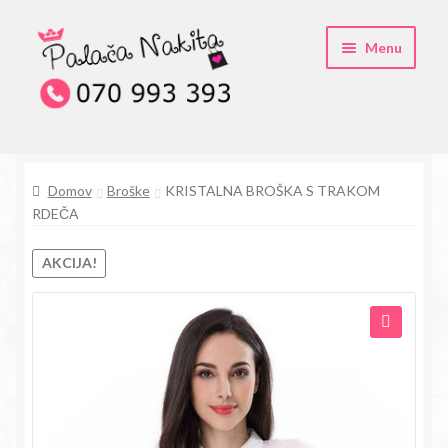
Skip
Skip
Menu
to
to
navigation
content
O kristali Swarovski® nakitu
Domov
Broške
KRISTALNA BROŠKA S TRAKOM
Pogosta vprašanja
RDEČA
Kontakt
AKCIJA!
Trgovina
🔍