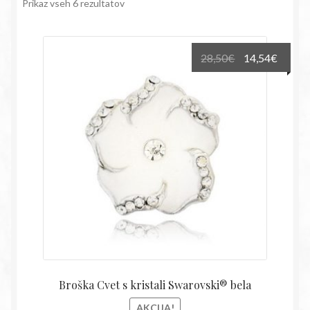
Prikaz vseh 6 rezultatov
Izvirna
Trenu
28,50
€
14,54
€
cena
cena
je
je:
bila:
14,54€
28,50€.
Broška Cvet s kristali Swarovski® bela
AKCIJA!