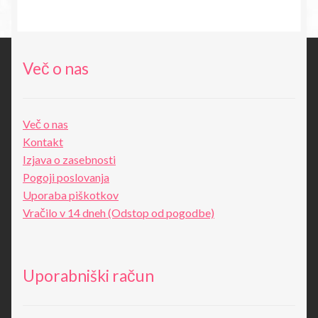
bila:
14,18€.
27,80€.
Več o nas
Več o nas
Kontakt
Izjava o zasebnosti
Pogoji poslovanja
Uporaba piškotkov
Vračilo v 14 dneh (Odstop od pogodbe)
Uporabniški račun