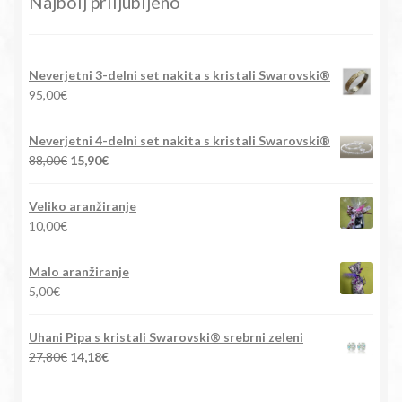
Najbolj priljubljeno
Neverjetni 3-delni set nakita s kristali Swarovski®
95,00
€
Neverjetni 4-delni set nakita s kristali Swarovski®
Izvirna
Trenutna
88,00
€
15,90
€
cena
cena
je
je:
Veliko aranžiranje
bila:
15,90€.
10,00
€
88,00€.
Malo aranžiranje
5,00
€
Uhani Pipa s kristali Swarovski® srebrni zeleni
Izvirna
Trenutna
27,80
€
14,18
€
cena
cena
je
je: