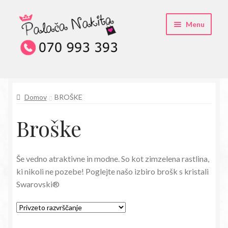
Skip
Skip
Menu
to
to
navigation
content
O kristali Swarovski® nakitu
Domov
BROŠKE
Pogosta vprašanja
Broške
Kontakt
Trgovina
Še vedno atraktivne in modne. So kot zimzelena rastlina,
ki nikoli ne pozebe! Poglejte našo izbiro brošk s kristali
Swarovski®