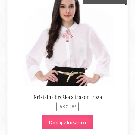
cena
cena
je
je:
bila:
10,90€
28,70€.
Kristalna broška s trakom roza
AKCIJA!
Dodaj v košarico