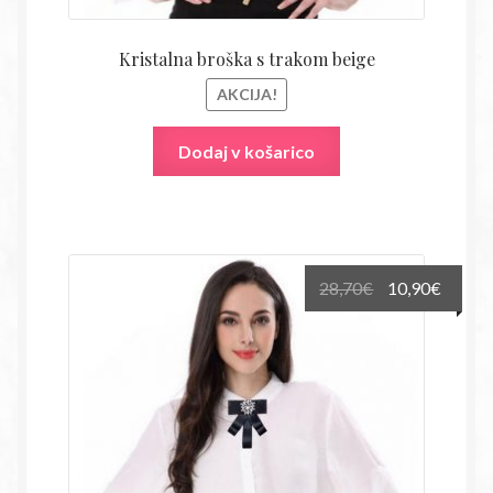
Kristalna broška s trakom beige
AKCIJA!
Dodaj v košarico
Izvirna
Trenu
28,70
€
10,90
€
cena
cena
je
je:
bila:
10,90€
28,70€.