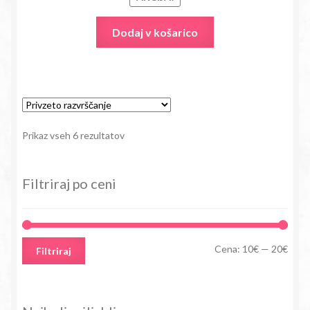
Dodaj v košarico
Prikaz vseh 6 rezultatov
Filtriraj po ceni
Min
Max
Cena:
10€
—
20€
Filtriraj
cena
cena