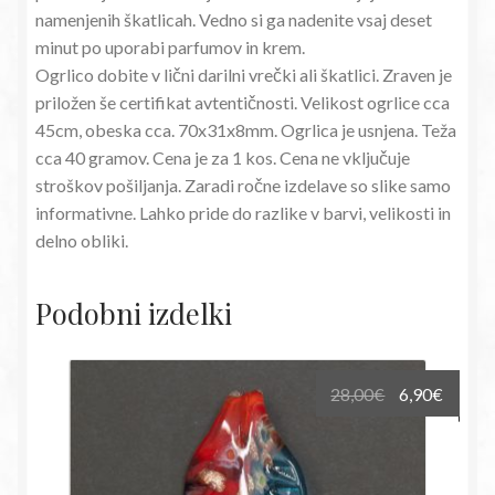
namenjenih škatlicah. Vedno si ga nadenite vsaj deset
minut po uporabi parfumov in krem.
Ogrlico dobite v lični darilni vrečki ali škatlici. Zraven je
priložen še certifikat avtentičnosti. Velikost ogrlice cca
45cm, obeska cca. 70x31x8mm. Ogrlica je usnjena. Teža
cca 40 gramov. Cena je za 1 kos. Cena ne vključuje
stroškov pošiljanja. Zaradi ročne izdelave so slike samo
informativne. Lahko pride do razlike v barvi, velikosti in
delno obliki.
Podobni izdelki
Izvirna
Trenu
28,00
€
6,90
€
cena
cena
je
je:
bila:
6,90€.