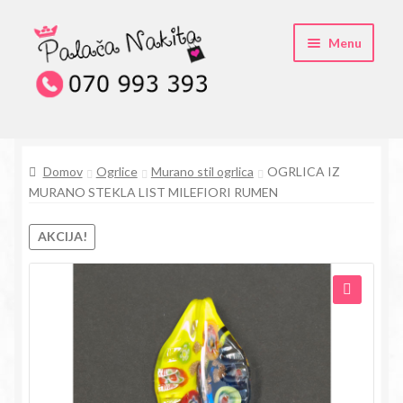
Skip
Skip
Menu
to
to
navigation
content
O kristali Swarovski® nakitu
Domov
Ogrlice
Murano stil ogrlica
OGRLICA IZ
Pogosta vprašanja
MURANO STEKLA LIST MILEFIORI RUMEN
Kontakt
AKCIJA!
Trgovina
🔍