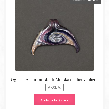
cena
cena
je
je:
bila:
6,90€.
28,00€.
Ogrlica iz murano stekla Morska deklica vijolična
AKCIJA!
Dodaj v košarico