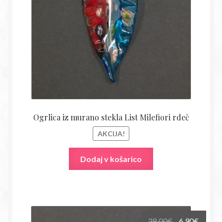
28,00€.
Ogrlica iz murano stekla List Milefiori rdeč
AKCIJA!
Dodaj v košarico
Izvirna
Trenu
28,00
€
6,90
€