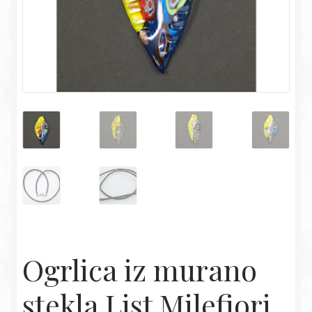
Ogrlica iz murano
stekla List Milefiori