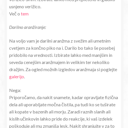
usnjeno verižico.
Več o
tem
Darilno aranžiranje:
Na voljo vam je darilni aranžma z svežim ali umetnim
cvetjem za končno piko na i. Darilo bo tako še posebej
pridobilo na vrednosti. Izbirate lahko med manjšim in
seveda cenejšim aranžmajem in velikim ter nekoliko
dražjim. Za ogled možnih izgledov aranžmaja si poglejte
galerijo
.
Nega:
Priporočamo, da nakit snamete, kadar opravljate fizična
dela ali uporabljate močna čistila, pa tudi ko se tuširate
ali kopate v bazenih ali morju. Zaradi raznih slanih ali
kislih učinkovin lahko pride do reakcije, ki vaš izdelek
poškoduje ali mu zmanjša lesk. Nakit shranjujte v za to