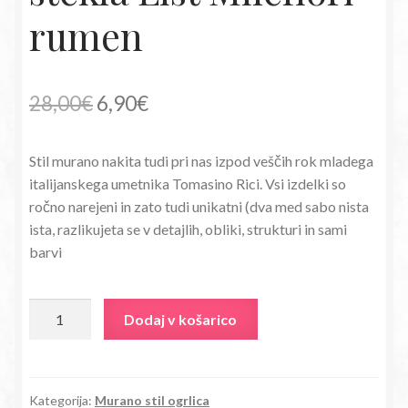
rumen
Izvirna
Trenutna
28,00
€
6,90
€
cena
cena
Stil murano nakita tudi pri nas izpod veščih rok mladega
je
je:
italijanskega umetnika Tomasino Rici. Vsi izdelki so
bila:
6,90€.
ročno narejeni in zato tudi unikatni (dva med sabo nista
ista, razlikujeta se v detajlih, obliki, strukturi in sami
28,00€.
barvi
Ogrlica
Dodaj v košarico
iz
murano
stekla
List
Kategorija:
Murano stil ogrlica