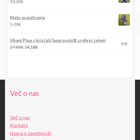
10,00
€
88,00€.
Malo aranžiranje
5,00
€
Uhani Pipa s kristali Swarovski® srebrni zeleni
Izvirna
Trenutna
27,80
€
14,18
€
cena
cena
je
je:
bila:
14,18€.
27,80€.
Več o nas
Več o nas
Kontakt
Izjava o zasebnosti