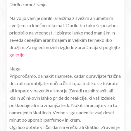
Darilno aranžiranje:
Na voljo vam je darilni aranžma z svežim ali umetnim
cvetjem za končno piko na i. Darilo bo tako še posebej
pridobilo na vrednosti. Izbirate lahko med manjšim in
seveda cenejšim aranžmajem in velikim ter nekoliko
dražjim. Za ogled možnih izgledov aranžmaja si poglejte
galerijo
.
Nega:
Priporočamo, da nakit snamete, kadar opravljate fizična
dela ali uporabljate močna čistila, pa tudi ko se tuširate
ali kopate v bazenih ali morju. Zaradi raznih slanih ali
kislih učinkovin lahko pride do reakcije, ki vaš izdelek
poškoduje ali mu zmanjša lesk. Nakit shranjujte v za to
namenjenih škatlicah. Vedno si ga nadenite vsaj deset
minut po uporabi parfumov in krem.
Ogrlico dobite v lični darilni vrečki ali škatlici. Zraven je