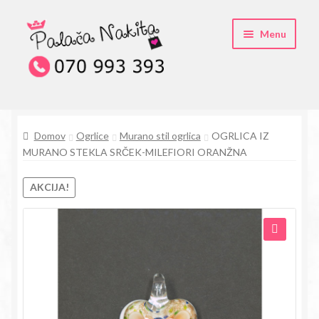
Skip
Skip
Menu
to
to
navigation
content
O kristali Swarovski® nakitu
Domov
Ogrlice
Murano stil ogrlica
OGRLICA IZ
Pogosta vprašanja
MURANO STEKLA SRČEK-MILEFIORI ORANŽNA
Kontakt
AKCIJA!
Trgovina
🔍