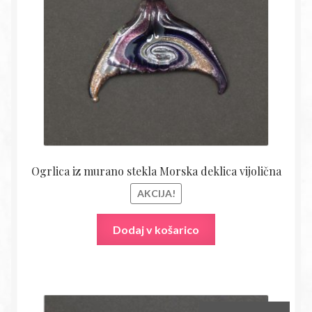
28,00€.
Ogrlica iz murano stekla Morska deklica vijolična
AKCIJA!
Dodaj v košarico