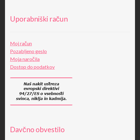
Uporabniški račun
Moj račun
Pozabljeno geslo
Moja naročila
Dostop do podatkov
Davčno obvestilo