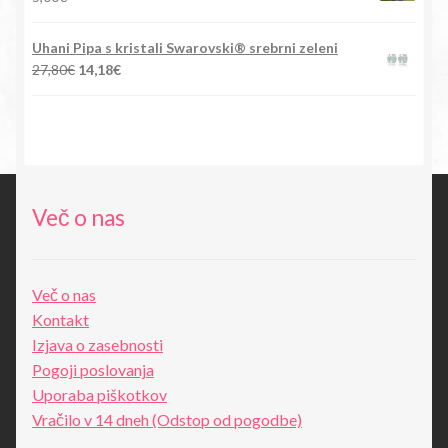
Uhani Pipa s kristali Swarovski® srebrni zeleni
Izvirna
Trenutna
27,80
€
14,18
€
cena
cena
je
je:
bila:
14,18€.
27,80€.
Več o nas
Več o nas
Kontakt
Izjava o zasebnosti
Pogoji poslovanja
Uporaba piškotkov
Vračilo v 14 dneh (Odstop od pogodbe)