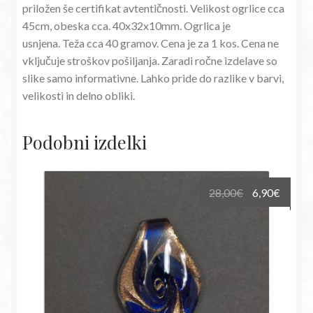
priložen še certifikat avtentičnosti. Velikost ogrlice cca
45cm, obeska cca. 40x32x10mm. Ogrlica je
usnjena. Teža cca 40 gramov. Cena je za 1 kos. Cena ne
vključuje stroškov pošiljanja. Zaradi ročne izdelave so
slike samo informativne. Lahko pride do razlike v barvi,
velikosti in delno obliki.
Podobni izdelki
Izvirna
Trenu
28,00
€
6,90
€
cena
cena
je
je:
bila:
6,90€.
28,00€.