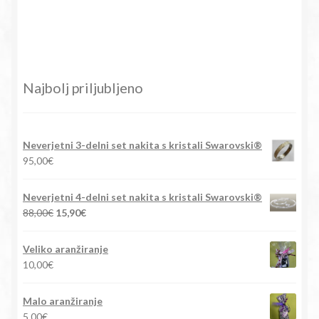
Najbolj priljubljeno
Neverjetni 3-delni set nakita s kristali Swarovski®
95,00
€
Neverjetni 4-delni set nakita s kristali Swarovski®
Izvirna
Trenutna
88,00
€
15,90
€
cena
cena
je
je:
Veliko aranžiranje
bila:
15,90€.
10,00
€
88,00€.
Malo aranžiranje
5,00
€