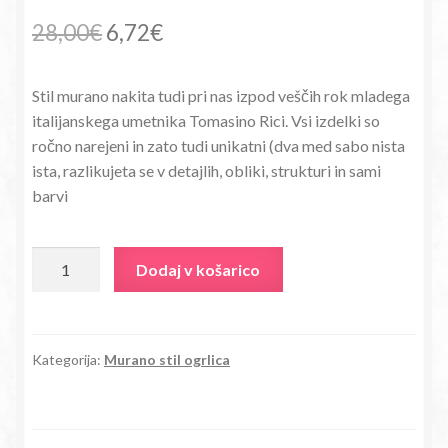
Izvirna
Trenutna
28,00
€
6,72
€
cena
cena
Stil murano nakita tudi pri nas izpod veščih rok mladega
je
je:
italijanskega umetnika Tomasino Rici. Vsi izdelki so
bila:
6,72€.
ročno narejeni in zato tudi unikatni (dva med sabo nista
ista, razlikujeta se v detajlih, obliki, strukturi in sami
28,00€.
barvi
Ogrlica
Dodaj v košarico
iz
murano
stekla
Srček-
Kategorija:
Murano stil ogrlica
Milefiori
oranžna
količina