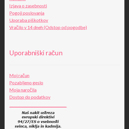
Izjava o zasebnosti
Pogoji poslovanja
Uporaba piškotkov
Vračilo v 14 dneh (Odstop od pogodbe)
Uporabniški račun
Moj račun
Pozabljeno geslo
Moja naročila
Dostop do podatkov