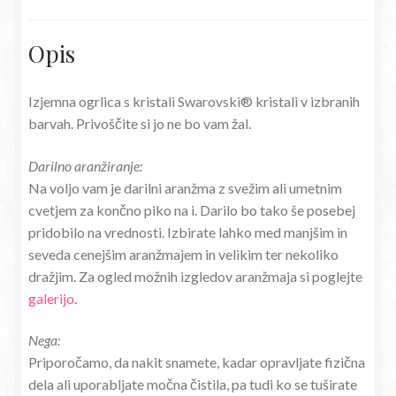
Opis
Izjemna ogrlica s kristali Swarovski® kristali v izbranih
barvah. Privoščite si jo ne bo vam žal.
Darilno aranžiranje:
Na voljo vam je darilni aranžma z svežim ali umetnim
cvetjem za končno piko na i. Darilo bo tako še posebej
pridobilo na vrednosti. Izbirate lahko med manjšim in
seveda cenejšim aranžmajem in velikim ter nekoliko
dražjim. Za ogled možnih izgledov aranžmaja si poglejte
galerijo
.
Nega:
Priporočamo, da nakit snamete, kadar opravljate fizična
dela ali uporabljate močna čistila, pa tudi ko se tuširate