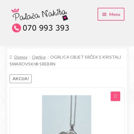
Skip
Skip
Menu
to
to
navigation
content
O kristali Swarovski® nakitu
Domov
Ogrlice
OGRLICA OBJET SRČEK S KRISTALI
Pogosta vprašanja
SWAROVSKI® SREBRN
Kontakt
AKCIJA!
Trgovina
🔍