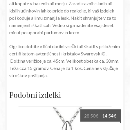
ali kopate v bazenih ali morju. Zaradi raznih slanih ali
kislih učinkovin lahko pride do reakcije, ki vaš izdelek
poškoduje ali mu zmanjša lesk. Nakit shranjujte v za to
namenjenih škatlicah. Vedno si ga nadenite vsaj deset
minut po uporabi parfumov in krem.
Ogrlico dobite v lični darilni vrečki ali škatli s priloženim
certifikatom avtentičnosti kristalov Swarovski®.
Dolžina verižice je ca. 45cm. Velikost obeska ca. 30mm.
Teža cca 15 gramov. Cena je za 1 kos. Cena ne vključuje
stroškov pošiljanja.
Podobni izdelki
Izvirna
Trenu
28,50
€
14,54
€
cena
cena
je
je: