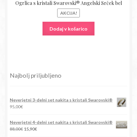
Ogrlica s kristali Swarovski® Angelski Srček bel
AKCIJA!
Dodaj v košarico
Najbolj priljubljeno
Neverjetni 3-delni set nakita s kristali Swarovski®
95,00
€
Neverjetni 4-delni set nakita s kristali Swarovski®
Izvirna
Trenutna
88,00
€
15,90
€
cena
cena