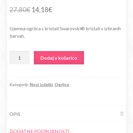
Izvirna
Trenutna
27,80
€
14,18
€
cena
cena
Izjemna ogrlica s kristali Swarovski® kristali v izbranih
je
je:
barvah.
bila:
14,18€.
27,80€.
Ogrlica
Dodaj v košarico
Objet
srček
s
kristali
Kategoriji:
Novi izdelki
,
Ogrlice
Swarovski®
srebrn
količina
OPIS
DODATNE PODROBNOSTI