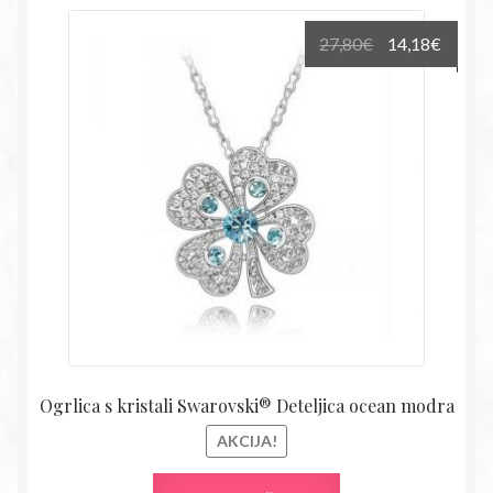
Izvirna
Trenu
27,80
€
14,18
€
cena
cena
je
je:
bila:
14,18€
27,80€.
Ogrlica s kristali Swarovski® Deteljica ocean modra
AKCIJA!