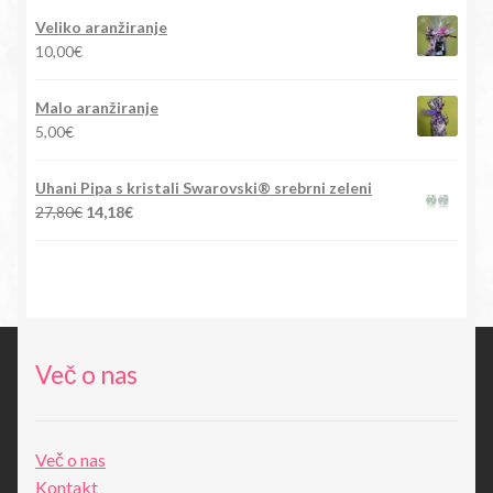
je
je:
Veliko aranžiranje
bila:
15,90€.
10,00
€
88,00€.
Malo aranžiranje
5,00
€
Uhani Pipa s kristali Swarovski® srebrni zeleni
Izvirna
Trenutna
27,80
€
14,18
€
cena
cena
je
je:
bila:
14,18€.
27,80€.
Več o nas
Več o nas
Kontakt