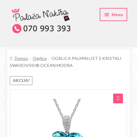
Skip
Skip
Menu
to
to
navigation
content
O kristali Swarovski® nakitu
Domov
Ogrlice
OGRLICA PALMIN LIST S KRISTALI
Pogosta vprašanja
SWAROVSKI® OCEAN MODRA
Kontakt
AKCIJA!
Trgovina
🔍