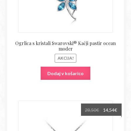
Ogrlica s kristali Swarovski® Kačji pastir ocean
moder
AKCIJA!
Dodaj v košarico
Izvirna
Trenu
28,50
€
14,54
€
cena
cena
je
je: