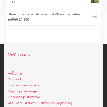
5,00
€
Uhani Pipa s kristali Swarovski® srebrni zeleni
Izvirna
Trenutna
27,80
€
14,18
€
cena
cena
je
je:
bila:
14,18€.
27,80€.
Več o nas
Več o nas
Kontakt
Izjava o zasebnosti
Pogoji poslovanja
Uporaba piškotkov
Vračilo v 14 dneh (Odstop od pogodbe)