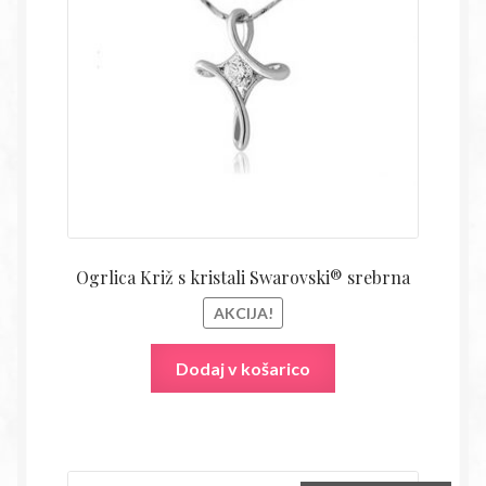
bila:
14,54€
28,50€.
Ogrlica Križ s kristali Swarovski® srebrna
AKCIJA!
Dodaj v košarico