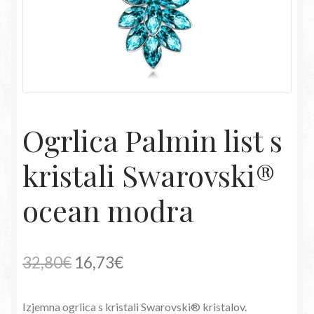
Ogrlica Palmin list s
kristali Swarovski®
ocean modra
Izvirna
Trenutna
32,80
€
16,73
€
cena
cena
Izjemna ogrlica s kristali Swarovski® kristalov.
je
je: