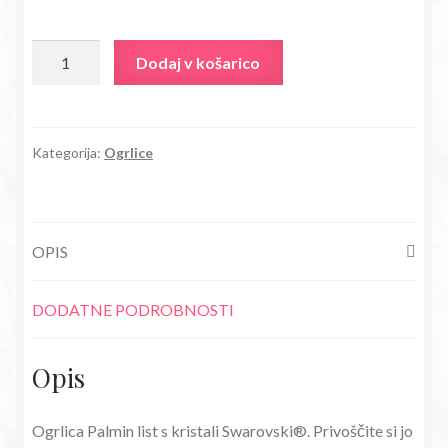
bila:
16,73€.
Ogrlica
Dodaj v košarico
32,80€.
Palmin
list
s
kristali
Kategorija:
Ogrlice
Swarovski®
ocean
modra
OPIS
količina
DODATNE PODROBNOSTI
Opis
Ogrlica Palmin list s kristali Swarovski®. Privoščite si jo