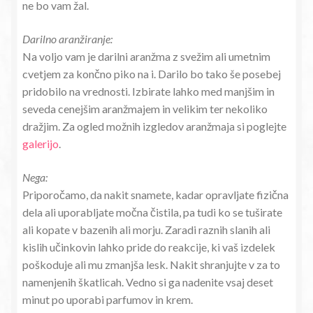
ne bo vam žal.
Darilno aranžiranje:
Na voljo vam je darilni aranžma z svežim ali umetnim
cvetjem za končno piko na i. Darilo bo tako še posebej
pridobilo na vrednosti. Izbirate lahko med manjšim in
seveda cenejšim aranžmajem in velikim ter nekoliko
dražjim. Za ogled možnih izgledov aranžmaja si poglejte
galerijo
.
Nega:
Priporočamo, da nakit snamete, kadar opravljate fizična
dela ali uporabljate močna čistila, pa tudi ko se tuširate
ali kopate v bazenih ali morju. Zaradi raznih slanih ali
kislih učinkovin lahko pride do reakcije, ki vaš izdelek
poškoduje ali mu zmanjša lesk. Nakit shranjujte v za to
namenjenih škatlicah. Vedno si ga nadenite vsaj deset
minut po uporabi parfumov in krem.