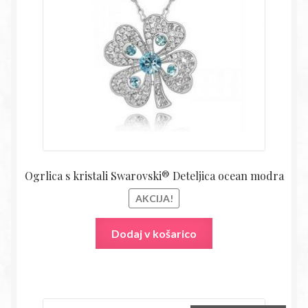
bila:
14,18€
27,80€.
Ogrlica s kristali Swarovski® Deteljica ocean modra
AKCIJA!
Dodaj v košarico