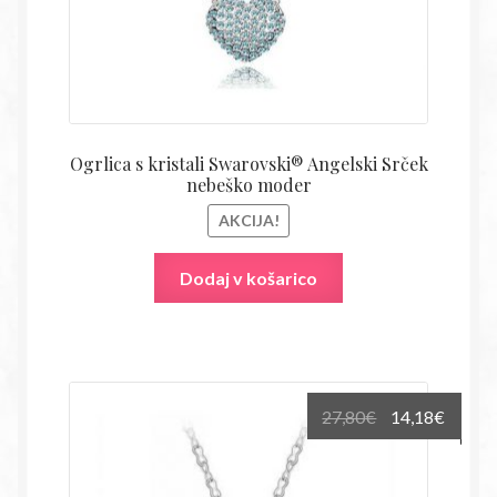
Ogrlica s kristali Swarovski® Angelski Srček
nebeško moder
AKCIJA!
Dodaj v košarico
Izvirna
Trenu
27,80
€
14,18
€
cena
cena
je
je: