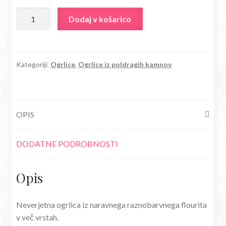
27,80€.
Ogrlica
Dodaj v košarico
iz
flourita
v
barvi
Kategoriji:
Ogrlice
,
Ogrlice iz poldragih kamnov
mavrice
količina
OPIS
DODATNE PODROBNOSTI
Opis
Neverjetna ogrlica iz naravnega raznobarvnega flourita
v več vrstah.