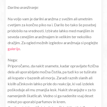
Darilno aranžiranje:
Na voljo vam je darilni aranžma z svežim ali umetnim
cvetjem za končno piko na i. Darilo bo tako še posebej
pridobilo na vrednosti. Izbirate lahko med manjšim in
seveda cenejšim aranžmajem in velikim ter nekoliko
dražjim. Za ogled možnih izgledov aranžmaja si poglejte
galerijo
.
Nega:
Priporočamo, da nakit snamete, kadar opravljate fizična
dela ali uporabljate močna čistila, pa tudi ko se tuširate
ali kopate v bazenih ali morju. Zaradi raznih slanih ali
kislih učinkovin lahko pride do reakcije, ki vaš izdelek
poškoduje ali mu zmanjša lesk. Nakit shranjujte v za to
namenjenih škatlicah. Vedno si ga nadenite vsaj deset
minut po uporabi parfumov in krem.