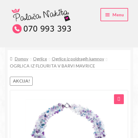
Skip
Skip
Menu
to
to
navigation
content
O kristali Swarovski® nakitu
Domov
Ogrlice
Ogrlice iz poldragih kamnov
Pogosta vprašanja
OGRLICA IZ FLOURITA V BARVI MAVRICE
Kontakt
AKCIJA!
Trgovina
🔍