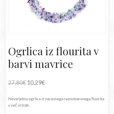
Ogrlica iz flourita v
barvi mavrice
Izvirna
Trenutna
27,80
€
10,29
€
cena
cena
Neverjetna ogrlica iz naravnega raznobarvnega flourita
je
je:
v več vrstah.
bila:
10,29€.