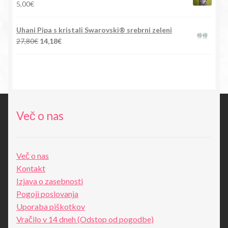
5,00
€
Uhani Pipa s kristali Swarovski® srebrni zeleni
Izvirna
Trenutna
27,80
€
14,18
€
cena
cena
je
je:
bila:
14,18€.
27,80€.
Več o nas
Več o nas
Kontakt
Izjava o zasebnosti
Pogoji poslovanja
Uporaba piškotkov
Vračilo v 14 dneh (Odstop od pogodbe)