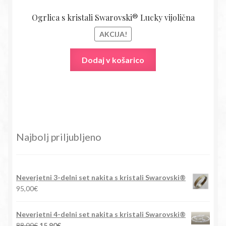
Ogrlica s kristali Swarovski® Lucky vijolična
AKCIJA!
Dodaj v košarico
Najbolj priljubljeno
Neverjetni 3-delni set nakita s kristali Swarovski®
95,00
€
Neverjetni 4-delni set nakita s kristali Swarovski®
Izvirna
Trenutna
88,00
€
15,90
€