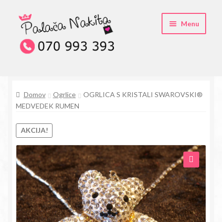
Skip
Skip
Menu
to
to
navigation
content
O kristali Swarovski® nakitu
Domov
Ogrlice
OGRLICA S KRISTALI SWAROVSKI®
Pogosta vprašanja
MEDVEDEK RUMEN
Kontakt
AKCIJA!
Trgovina
🔍