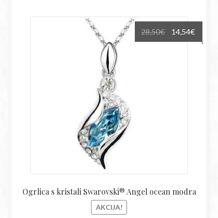
Izvirna
Trenu
28,50
€
14,54
€
cena
cena
je
je:
bila:
14,54€
28,50€.
Ogrlica s kristali Swarovski® Angel ocean modra
AKCIJA!