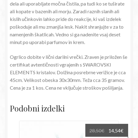
dela ali uporabljate močna čistila, pa tudi ko se tuširate
ali kopate v bazenih ali morju. Zaradi raznih slanih ali
kislih učinkovin lahko pride do reakcije, ki vaš izdelek
poškoduje ali mu zmanjša lesk. Nakit shranjujte v za to
namenjenih škatlicah. Vedno si ga nadenite vsaj deset
minut po uporabi parfumov in krem.
Ogrlico dobite v lični darilni vrečki. Zraven je priložen še
certifikat avtentičnosti vgrajenih s SWAROVSKI
ELEMENTS kristalov. Dolžina posrebrne verižice je cca
45cm. Velikost obeska 30x30mm. Teža cca 35 gramov.
Cena je za 1 kos. Cena ne vključuje stroškov pošiljanja.
Podobni izdelki
Izvirna
Trenu
28,50
€
14,54
€
cena
cena