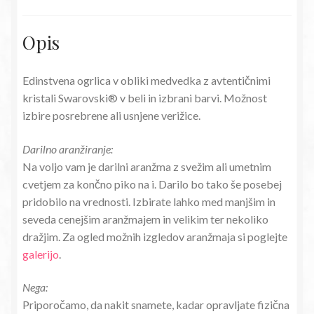
Opis
Edinstvena ogrlica v obliki medvedka z avtentičnimi
kristali Swarovski® v beli in izbrani barvi. Možnost
izbire posrebrene ali usnjene verižice.
Darilno aranžiranje:
Na voljo vam je darilni aranžma z svežim ali umetnim
cvetjem za končno piko na i. Darilo bo tako še posebej
pridobilo na vrednosti. Izbirate lahko med manjšim in
seveda cenejšim aranžmajem in velikim ter nekoliko
dražjim. Za ogled možnih izgledov aranžmaja si poglejte
galerijo
.
Nega:
Priporočamo, da nakit snamete, kadar opravljate fizična