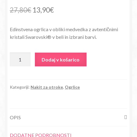
Izvirna
Trenutna
27,80
€
13,90
€
cena
cena
Edinstvena ogrlica v obliki medvedka z avtentičnimi
je
je:
kristali Swarovski® v beli in izbrani barvi.
bila:
13,90€.
27,80€.
Ogrlica
Dodaj v košarico
s
kristali
Swarovski®
Medvedek
Kategoriji:
Nakit za otroke
,
Ogrlice
rumen
količina
OPIS
DODATNE PODROBNOSTI