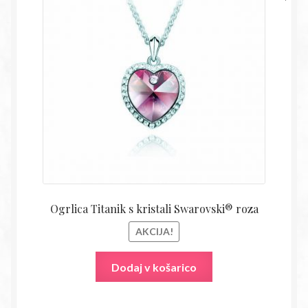
je
je:
bila:
14,54€
28,50€.
Ogrlica Titanik s kristali Swarovski® roza
AKCIJA!
Dodaj v košarico