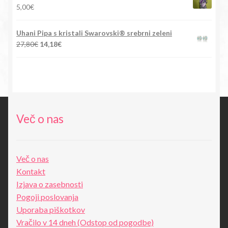
5,00
€
Uhani Pipa s kristali Swarovski® srebrni zeleni
Izvirna
Trenutna
27,80
€
14,18
€
cena
cena
je
je:
bila:
14,18€.
27,80€.
Več o nas
Več o nas
Kontakt
Izjava o zasebnosti
Pogoji poslovanja
Uporaba piškotkov
Vračilo v 14 dneh (Odstop od pogodbe)