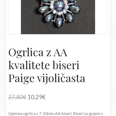
Ogrlica z AA
kvalitete biseri
Paige vijoličasta
Izvirna
Trenutna
27,80
€
10,29
€
cena
cena
Izjemna ogrlica s 7-10mm AA biseri. Biseri so gojeni v
je
je: