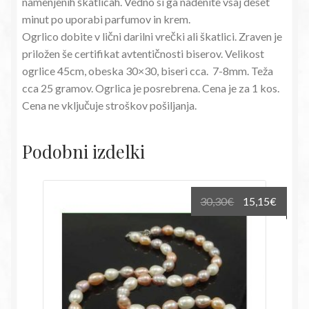
namenjenih škatlicah. Vedno si ga nadenite vsaj deset
minut po uporabi parfumov in krem.
Ogrlico dobite v lični darilni vrečki ali škatlici. Zraven je
priložen še certifikat avtentičnosti biserov. Velikost
ogrlice 45cm, obeska 30×30, biseri cca. 7-8mm. Teža
cca 25 gramov. Ogrlica je posrebrena. Cena je za 1 kos.
Cena ne vključuje stroškov pošiljanja.
Podobni izdelki
Izvirna
Trenu
30,30
€
15,15
€
cena
cena
je
je:
bila:
15,15€
30,30€.