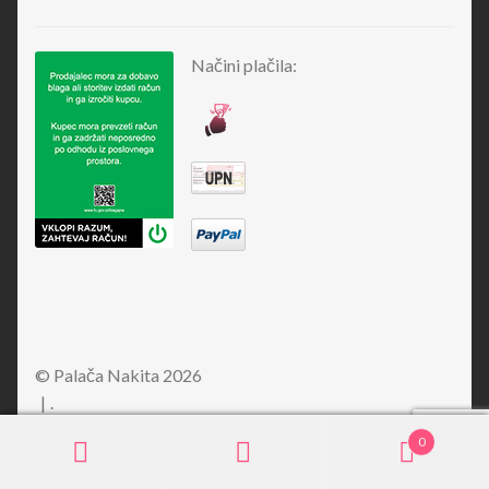
Načini plačila:
© Palača Nakita 2026
.
0
Išči:
Iskanje