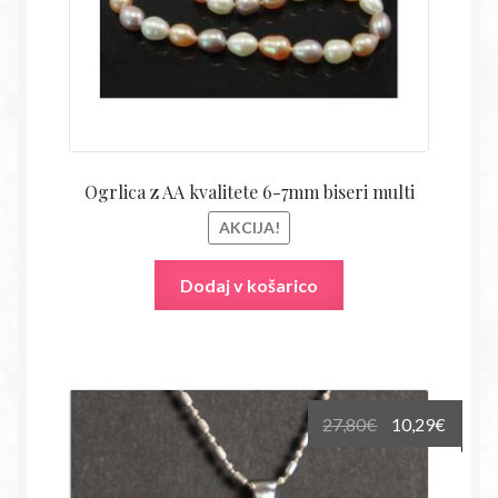
Ogrlica z AA kvalitete 6-7mm biseri multi
AKCIJA!
Dodaj v košarico
Izvirna
Trenu
27,80
€
10,29
€
cena
cena
je
je: