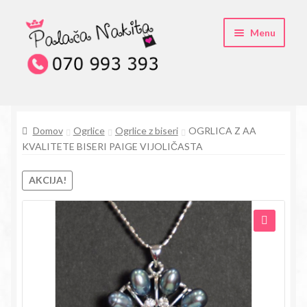
Skip
Skip
Menu
to
to
navigation
content
O kristali Swarovski® nakitu
Domov
Ogrlice
Ogrlice z biseri
OGRLICA Z AA
Pogosta vprašanja
KVALITETE BISERI PAIGE VIJOLIČASTA
Kontakt
AKCIJA!
Trgovina
🔍