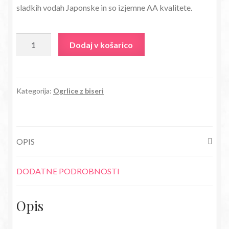
sladkih vodah Japonske in so izjemne AA kvalitete.
bila:
10,29€.
27,80€.
Ogrlica
Dodaj v košarico
z
AA
kvalitete
biseri
Kategorija:
Ogrlice z biseri
Paige
vijoličasta
količina
OPIS
DODATNE PODROBNOSTI
Opis