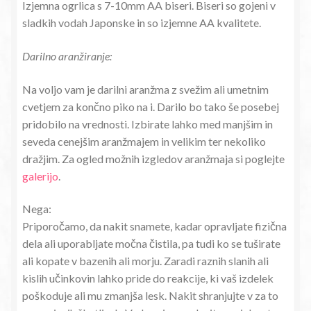
Izjemna ogrlica s 7-10mm AA biseri. Biseri so gojeni v
sladkih vodah Japonske in so izjemne AA kvalitete.
Darilno aranžiranje:
Na voljo vam je darilni aranžma z svežim ali umetnim
cvetjem za končno piko na i. Darilo bo tako še posebej
pridobilo na vrednosti. Izbirate lahko med manjšim in
seveda cenejšim aranžmajem in velikim ter nekoliko
dražjim. Za ogled možnih izgledov aranžmaja si poglejte
galerijo
.
Nega:
Priporočamo, da nakit snamete, kadar opravljate fizična
dela ali uporabljate močna čistila, pa tudi ko se tuširate
ali kopate v bazenih ali morju. Zaradi raznih slanih ali
kislih učinkovin lahko pride do reakcije, ki vaš izdelek
poškoduje ali mu zmanjša lesk. Nakit shranjujte v za to