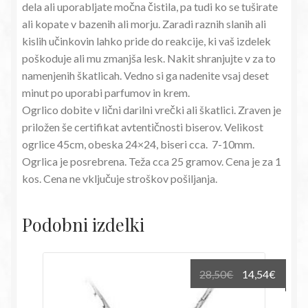
dela ali uporabljate močna čistila, pa tudi ko se tuširate
ali kopate v bazenih ali morju. Zaradi raznih slanih ali
kislih učinkovin lahko pride do reakcije, ki vaš izdelek
poškoduje ali mu zmanjša lesk. Nakit shranjujte v za to
namenjenih škatlicah. Vedno si ga nadenite vsaj deset
minut po uporabi parfumov in krem.
Ogrlico dobite v lični darilni vrečki ali škatlici. Zraven je
priložen še certifikat avtentičnosti biserov. Velikost
ogrlice 45cm, obeska 24×24, biseri cca. 7-10mm.
Ogrlica je posrebrena. Teža cca 25 gramov. Cena je za 1
kos. Cena ne vključuje stroškov pošiljanja.
Podobni izdelki
Izvirna
Trenu
28,50
€
14,54
€
cena
cena
je
je: