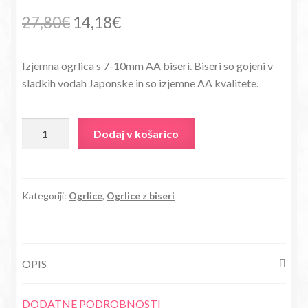
Izvirna
Trenutna
27,80
€
14,18
€
cena
cena
Izjemna ogrlica s 7-10mm AA biseri. Biseri so gojeni v
je
je:
sladkih vodah Japonske in so izjemne AA kvalitete.
bila:
14,18€.
27,80€.
Ogrlica
Dodaj v košarico
z
AA
kvalitete
biseri
Kategoriji:
Ogrlice
,
Ogrlice z biseri
Gaia
bela
količina
OPIS
DODATNE PODROBNOSTI