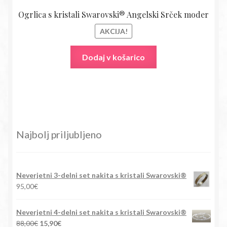
Ogrlica s kristali Swarovski® Angelski Srček moder
AKCIJA!
Dodaj v košarico
Najbolj priljubljeno
Neverjetni 3-delni set nakita s kristali Swarovski®
95,00
€
Neverjetni 4-delni set nakita s kristali Swarovski®
Izvirna
Trenutna
88,00
€
15,90
€