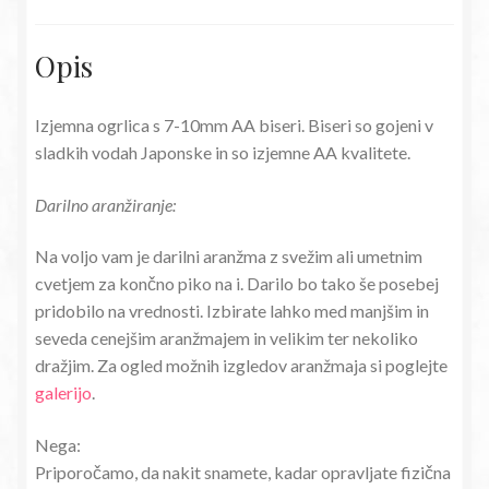
Opis
Izjemna ogrlica s 7-10mm AA biseri. Biseri so gojeni v
sladkih vodah Japonske in so izjemne AA kvalitete.
Darilno aranžiranje:
Na voljo vam je darilni aranžma z svežim ali umetnim
cvetjem za končno piko na i. Darilo bo tako še posebej
pridobilo na vrednosti. Izbirate lahko med manjšim in
seveda cenejšim aranžmajem in velikim ter nekoliko
dražjim. Za ogled možnih izgledov aranžmaja si poglejte
galerijo
.
Nega:
Priporočamo, da nakit snamete, kadar opravljate fizična