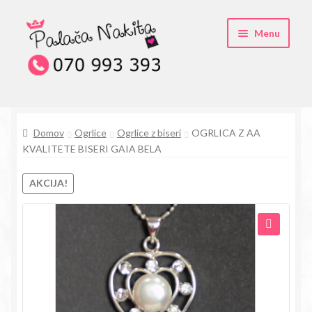
Skip
Skip
Menu
to
to
navigation
content
O kristali Swarovski® nakitu
Domov
Ogrlice
Ogrlice z biseri
OGRLICA Z AA
Pogosta vprašanja
KVALITETE BISERI GAIA BELA
Kontakt
AKCIJA!
Trgovina
🔍