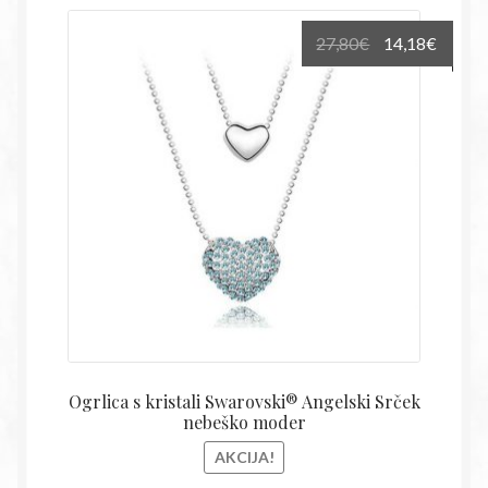
Izvirna
Trenu
27,80
€
14,18
€
cena
cena
je
je:
bila:
14,18€
27,80€.
Ogrlica s kristali Swarovski® Angelski Srček
nebeško moder
AKCIJA!