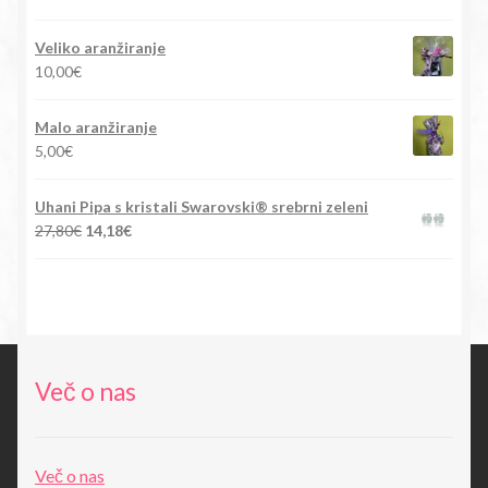
cena
cena
je
je:
Veliko aranžiranje
bila:
15,90€.
10,00
€
88,00€.
Malo aranžiranje
5,00
€
Uhani Pipa s kristali Swarovski® srebrni zeleni
Izvirna
Trenutna
27,80
€
14,18
€
cena
cena
je
je:
bila:
14,18€.
27,80€.
Več o nas
Več o nas