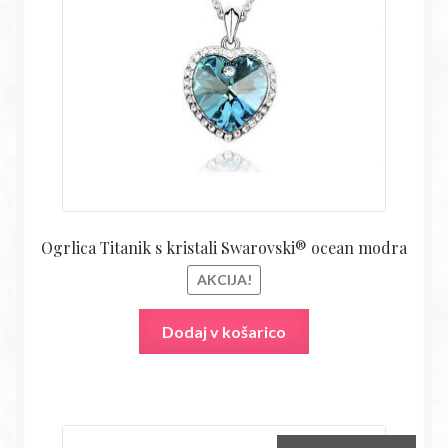
28,50€.
Ogrlica Titanik s kristali Swarovski® ocean modra
AKCIJA!
Dodaj v košarico