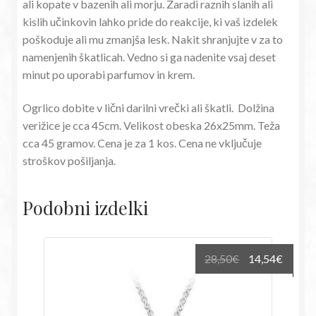
ali kopate v bazenih ali morju. Zaradi raznih slanih ali
kislih učinkovin lahko pride do reakcije, ki vaš izdelek
poškoduje ali mu zmanjša lesk. Nakit shranjujte v za to
namenjenih škatlicah. Vedno si ga nadenite vsaj deset
minut po uporabi parfumov in krem.
Ogrlico dobite v lični darilni vrečki ali škatli. Dolžina
verižice je cca 45cm. Velikost obeska 26x25mm. Teža
cca 45 gramov. Cena je za 1 kos. Cena ne vključuje
stroškov pošiljanja.
Podobni izdelki
Izvirna
Trenu
28,50
€
14,54
€
cena
cena
je
je:
bila:
14,54€