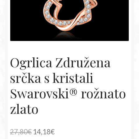
Ogrlica Združena
srčka s kristali
Swarovski® rožnato
zlato
Izvirna
Trenutna
27,80
€
14,18
€