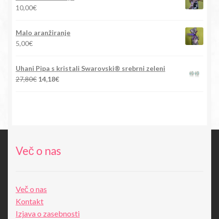
bila:
15,90€.
10,00
€
88,00€.
Malo aranžiranje
5,00
€
Uhani Pipa s kristali Swarovski® srebrni zeleni
Izvirna
Trenutna
27,80
€
14,18
€
cena
cena
je
je:
bila:
14,18€.
27,80€.
Več o nas
Več o nas
Kontakt
Izjava o zasebnosti