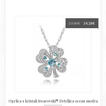
Izvirna
Trenu
27,80
€
14,18
€
cena
cena
je
je:
bila:
14,18€
27,80€.
Ogrlica s kristali Swarovski® Deteljica ocean modra