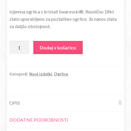
cena
cena
Izjemna ogrlica s kristali Swarovski®. Resnično 18kt
je
je:
zlato uporabljeno za pozlatitev ogrlice. 3x nanos zlata
bila:
14,18€.
za daljšo obstojnost.
27,80€.
Ogrlica
Dodaj v košarico
Združena
srčka
s
kristali
Kategoriji:
Novi izdelki
,
Ogrlice
Swarovski®
rožnato
zlato
OPIS
količina
DODATNE PODROBNOSTI