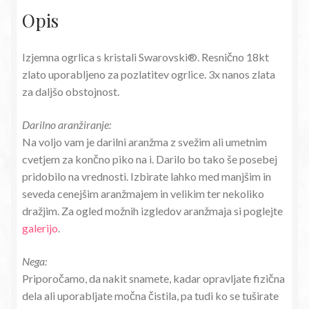
Opis
Izjemna ogrlica s kristali Swarovski®. Resnično 18kt
zlato uporabljeno za pozlatitev ogrlice. 3x nanos zlata
za daljšo obstojnost.
Darilno aranžiranje:
Na voljo vam je darilni aranžma z svežim ali umetnim
cvetjem za končno piko na i. Darilo bo tako še posebej
pridobilo na vrednosti. Izbirate lahko med manjšim in
seveda cenejšim aranžmajem in velikim ter nekoliko
dražjim. Za ogled možnih izgledov aranžmaja si poglejte
galerijo
.
Nega:
Priporočamo, da nakit snamete, kadar opravljate fizična
dela ali uporabljate močna čistila, pa tudi ko se tuširate