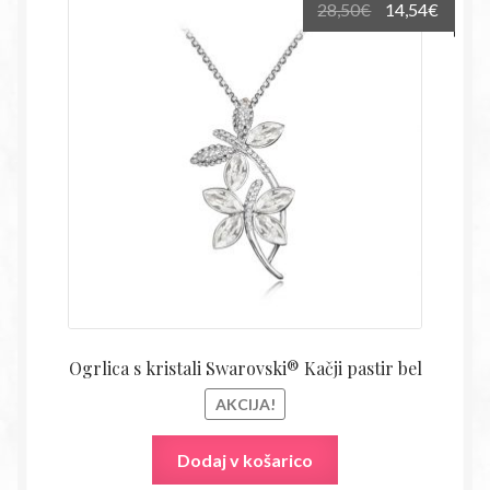
Izvirna
Trenu
28,50
€
14,54
€
cena
cena
je
je:
bila:
14,54€
28,50€.
Ogrlica s kristali Swarovski® Kačji pastir bel
AKCIJA!
Dodaj v košarico