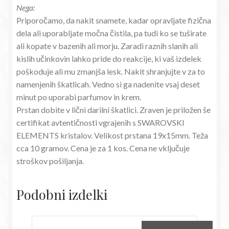
Nega:
Priporočamo, da nakit snamete, kadar opravljate fizična
dela ali uporabljate močna čistila, pa tudi ko se tuširate
ali kopate v bazenih ali morju. Zaradi raznih slanih ali
kislih učinkovin lahko pride do reakcije, ki vaš izdelek
poškoduje ali mu zmanjša lesk. Nakit shranjujte v za to
namenjenih škatlicah. Vedno si ga nadenite vsaj deset
minut po uporabi parfumov in krem.
Prstan dobite v lični darilni škatlici. Zraven je priložen še
certifikat avtentičnosti vgrajenih s SWAROVSKI
ELEMENTS kristalov. Velikost prstana 19x15mm. Teža
cca 10 gramov. Cena je za 1 kos. Cena ne vključuje
stroškov pošiljanja.
Podobni izdelki