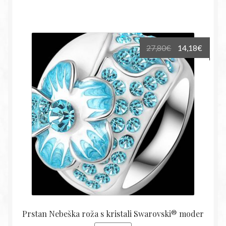
Izvirna
Trenu
27,80
€
14,18
€
cena
cena
je
je:
bila:
14,18€
27,80€.
Prstan Nebeška roža s kristali Swarovski® moder