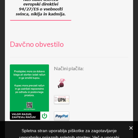
Davčno obvestilo
Načini plačila:
Spletna stran uporablja piškotke za zagotavljanje
uporabniku prijaznih spletnih storitev. Več o uporabi