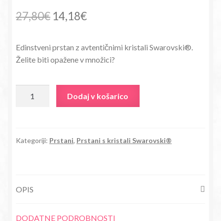
Izvirna
Trenutna
27,80
€
14,18
€
cena
cena
Edinstveni prstan z avtentičnimi kristali Swarovski®.
je
je:
Želite biti opažene v množici?
bila:
14,18€.
27,80€.
Prstan
Dodaj v košarico
s
kristali
Swarovski®
rdeč
Kategoriji:
Prstani
,
Prstani s kristali Swarovski®
Dvojna
rožica
količina
OPIS
DODATNE PODROBNOSTI