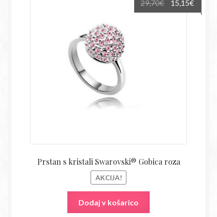
Izvirna
Trenu
29,70
€
15,15
€
cena
cena
je
je:
bila:
15,15€
29,70€.
Prstan s kristali Swarovski® Gobica roza
AKCIJA!
Dodaj v košarico