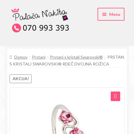
Skip
Skip
Menu
to
to
navigation
content
O kristali Swarovski® nakitu
Domov
Prstani
Prstani s kristali Swarovski®
PRSTAN
Pogosta vprašanja
S KRISTALI SWAROVSKI® RDEČ DVOJNA ROŽICA
Kontakt
AKCIJA!
Trgovina
🔍