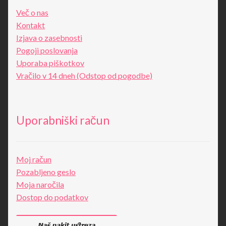
Več o nas
Kontakt
Izjava o zasebnosti
Pogoji poslovanja
Uporaba piškotkov
Vračilo v 14 dneh (Odstop od pogodbe)
Uporabniški račun
Moj račun
Pozabljeno geslo
Moja naročila
Dostop do podatkov