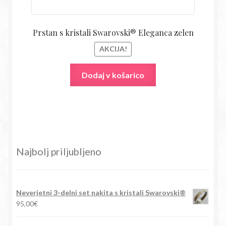
Prstan s kristali Swarovski® Eleganca zelen
AKCIJA!
Dodaj v košarico
Najbolj priljubljeno
Neverjetni 3-delni set nakita s kristali Swarovski®
95,00
€