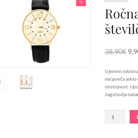
Ročna
🔍
števi
Izv
38,90
€
9,9
cen
Izjemno udobna,
je
nerjaveče jeklo
bila
obstojnost. Upo
zagotavlja nata
38,
Ročna
ura
Dvojna
številčnica