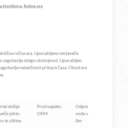
a števičnica
,
Ročne ure
ktična ročna ura. Uporabljeno nerjaveče
re zagotavlja dolgo obstojnost. Uporabljen
agotavlja natančnost prikaza časa. Obod ure
na.
ial ohišja:
Proizvajalec:
Odpornost na
veče jeklo-
OEM
vodo v globino:
v in zlitina
0m