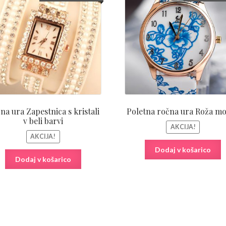
cena
cena
cen
je
je:
je
bila:
10,99€.
bila
37,80€.
39,8
na ura Zapestnica s kristali
Poletna ročna ura Roža m
v beli barvi
AKCIJA!
AKCIJA!
Dodaj v košarico
Dodaj v košarico