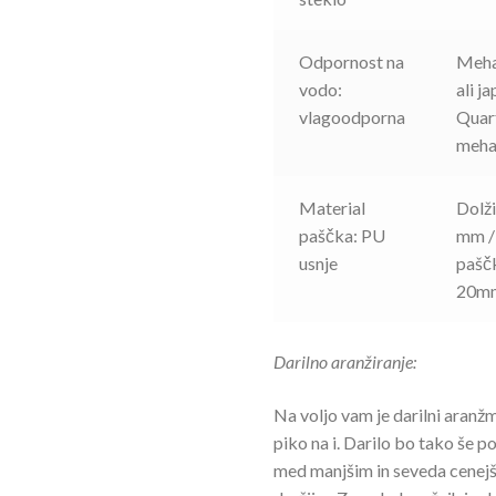
Odpornost na
Meha
vodo:
ali j
vlagoodporna
Quar
meha
Material
Dolži
paščka: PU
mm / 
usnje
pašč
20m
Darilno aranžiranje:
Na voljo vam je darilni aran
piko na i. Darilo bo tako še p
med manjšim in seveda cenejš