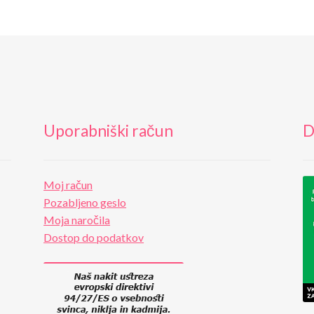
Uporabniški račun
D
Moj račun
Pozabljeno geslo
Moja naročila
Dostop do podatkov