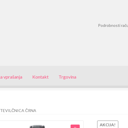
Podrobnosti rač
a vprašanja
Kontakt
Trgovina
TEVILČNICA ČRNA
AKCIJA!