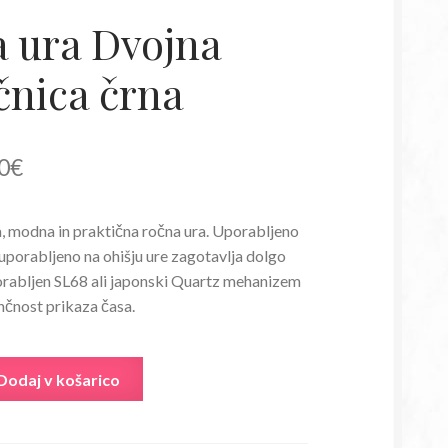
 ura Dvojna
lčnica črna
irna
Trenutna
0
€
a
cena
 modna in praktična ročna ura. Uporabljeno
je:
 uporabljeno na ohišju ure zagotavlja dolgo
:
9,90€.
rabljen SL68 ali japonski Quartz mehanizem
nčnost prikaza časa.
90€.
Dodaj v košarico