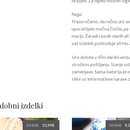
dražjim. Za ogled možnih izg
Nega:
Priporočamo, da ročno uro sna
uporabljate močna čistila, pa t
morju. Zaradi raznih slanih ali
vaš izdelek poškoduje ali mu 
Uro dobite v lični darilni emb
stroškov pošiljanja. Stanje vs
zamenjave. Sama baterija pra
slike so informativne narave z
dobni izdelki
Izvirna
Trenutna
Izvi
37,80
€
10,99
€
39,80
€
9,