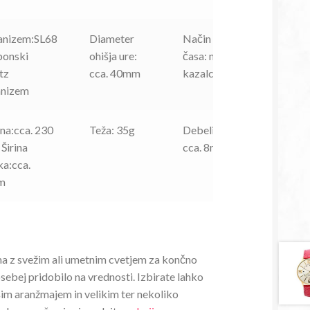
nizem:SL68
Diameter
Način prikaza
aponski
ohišja ure:
časa: na
tz
cca. 40mm
kazalce/analogno
nizem
na:cca. 230
Teža: 35g
Debelina uhišja:
Širina
cca. 8mm
ka:cca.
m
žma z svežim ali umetnim cvetjem za končno
osebej pridobilo na vrednosti. Izbirate lahko
im aranžmajem in velikim ter nekoliko