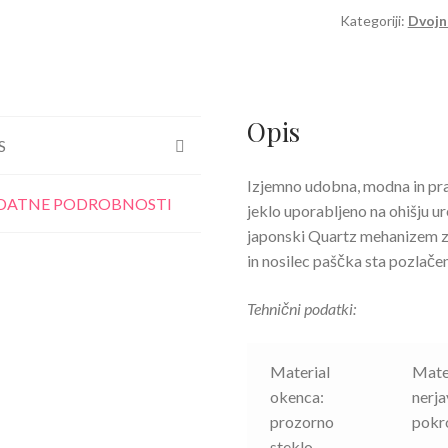
črna
Kategoriji:
Dvojn
količina
Opis
S
Izjemno udobna, modna in pra
DATNE PODROBNOSTI
jeklo uporabljeno na ohišju u
japonski Quartz mehanizem z
in nosilec paščka sta pozlače
Tehnični podatki:
Material
Mater
okenca:
nerja
prozorno
pokro
steklo