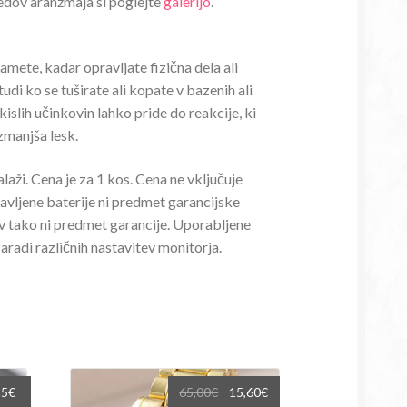
ledov aranžmaja si poglejte
galerijo
.
mete, kadar opravljate fizična dela ali
udi ko se tuširate ali kopate v bazenih ali
 kislih učinkovin lahko pride do reakcije, ki
zmanjša lesk.
alaži. Cena je za 1 kos. Cena ne vključuje
tavljene baterije ni predmet garancijske
v tako ni predmet garancije. Uporabljene
aradi različnih nastavitev monitorja.
rna
Trenutna
Izvirna
Trenutna
55
€
65,00
€
15,60
€