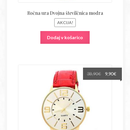
Ročna ura Dvojna številčnica modra
AKCIJA!
Dodaj v košarico
Izvirna
Trenu
38,90
€
9,90
€
cena
cena
je
je:
bila:
9,90€.
38,90€.