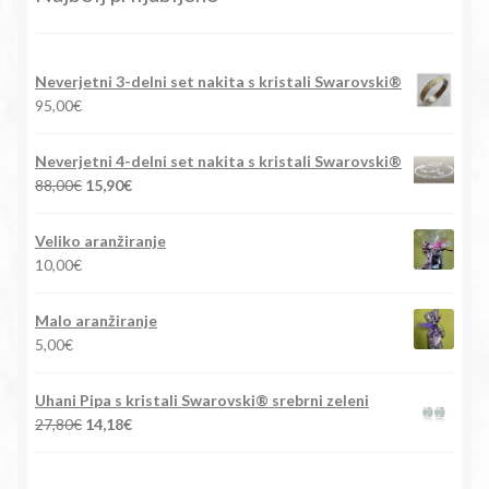
Neverjetni 3-delni set nakita s kristali Swarovski®
95,00
€
Neverjetni 4-delni set nakita s kristali Swarovski®
Izvirna
Trenutna
88,00
€
15,90
€
cena
cena
je
je:
Veliko aranžiranje
bila:
15,90€.
10,00
€
88,00€.
Malo aranžiranje
5,00
€
Uhani Pipa s kristali Swarovski® srebrni zeleni
Izvirna
Trenutna
27,80
€
14,18
€
cena
cena
je
je: