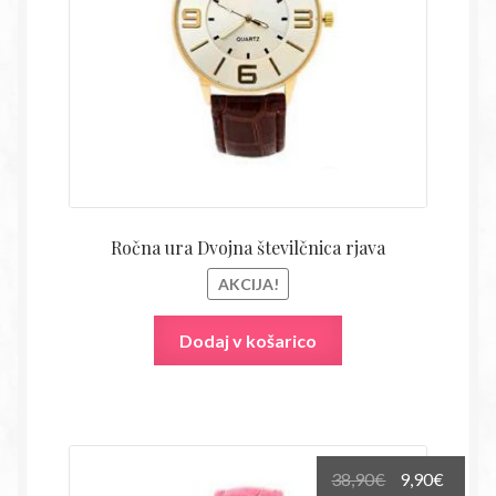
Ročna ura Dvojna številčnica rjava
AKCIJA!
Dodaj v košarico
Izvirna
Trenu
38,90
€
9,90
€