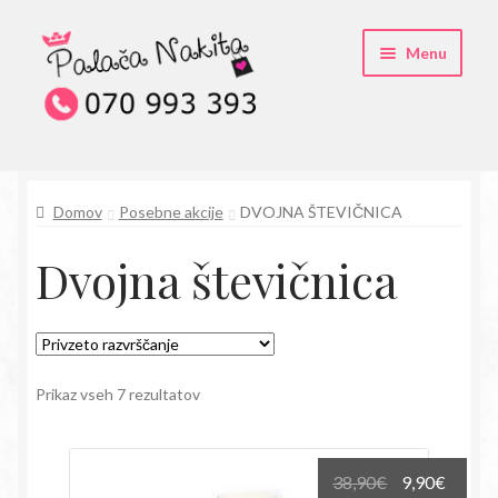
Skip
Skip
Menu
to
to
navigation
content
O kristali Swarovski® nakitu
Domov
Posebne akcije
DVOJNA ŠTEVIČNICA
Pogosta vprašanja
Dvojna števičnica
Kontakt
Trgovina
Prikaz vseh 7 rezultatov
Izvirna
Trenu
38,90
€
9,90
€