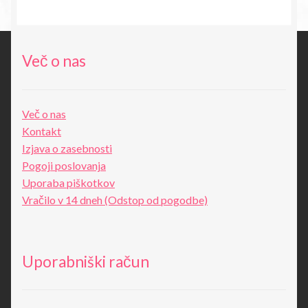
bila:
14,18€.
27,80€.
Več o nas
Več o nas
Kontakt
Izjava o zasebnosti
Pogoji poslovanja
Uporaba piškotkov
Vračilo v 14 dneh (Odstop od pogodbe)
Uporabniški račun