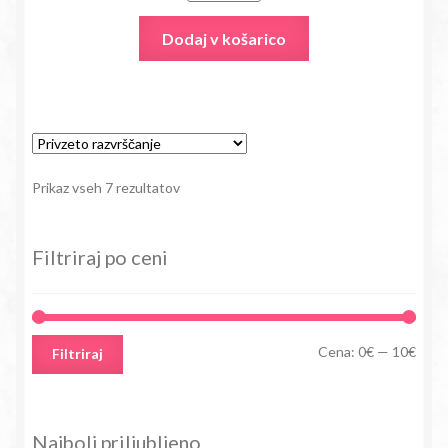
Dodaj v košarico
Prikaz vseh 7 rezultatov
Filtriraj po ceni
Min
Max
Cena:
0€
—
10€
Filtriraj
cena
cena
Najbolj priljubljeno