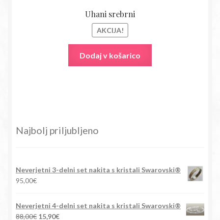
Uhani srebrni
AKCIJA!
Dodaj v košarico
Najbolj priljubljeno
Neverjetni 3-delni set nakita s kristali Swarovski®
95,00
€
Neverjetni 4-delni set nakita s kristali Swarovski®
Izvirna
Trenutna
88,00
€
15,90
€