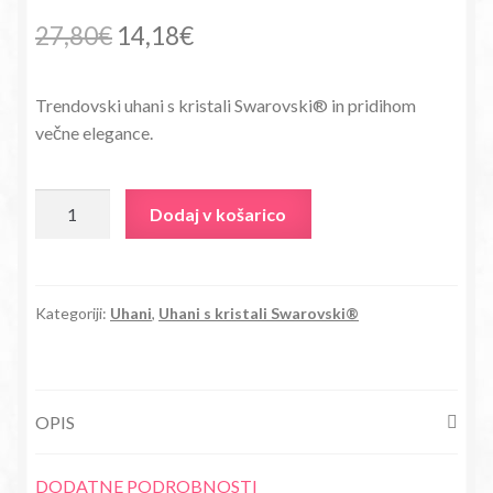
Izvirna
Trenutna
27,80
€
14,18
€
cena
cena
Trendovski uhani s kristali Swarovski® in pridihom
je
je:
večne elegance.
bila:
14,18€.
27,80€.
Uhani
Dodaj v košarico
Pipa
s
kristali
Swarovski®
Kategoriji:
Uhani
,
Uhani s kristali Swarovski®
srebrni
zeleni
količina
OPIS
DODATNE PODROBNOSTI