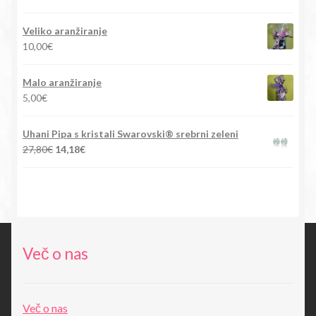
cena
cena
je
je:
Veliko aranžiranje
bila:
15,90€.
10,00
€
88,00€.
Malo aranžiranje
5,00
€
Uhani Pipa s kristali Swarovski® srebrni zeleni
Izvirna
Trenutna
27,80
€
14,18
€
cena
cena
je
je:
bila:
14,18€.
27,80€.
Več o nas
Več o nas