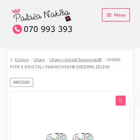
Skip
Skip
Menu
to
to
navigation
content
O kristali Swarovski® nakitu
Domov
Uhani
Uhani s kristali Swarovski®
UHANI
Pogosta vprašanja
PIPA S KRISTALI SWAROVSKI® SREBRNI ZELENI
Kontakt
AKCIJA!
Trgovina
🔍