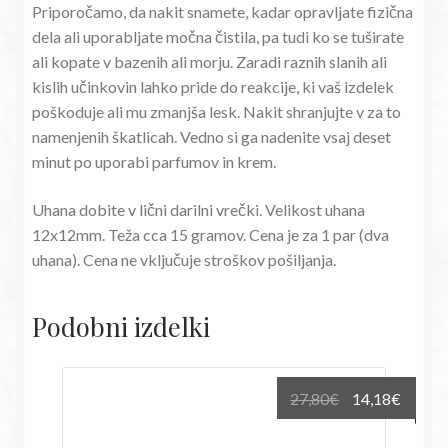
Priporočamo, da nakit snamete, kadar opravljate fizična
dela ali uporabljate močna čistila, pa tudi ko se tuširate
ali kopate v bazenih ali morju. Zaradi raznih slanih ali
kislih učinkovin lahko pride do reakcije, ki vaš izdelek
poškoduje ali mu zmanjša lesk. Nakit shranjujte v za to
namenjenih škatlicah. Vedno si ga nadenite vsaj deset
minut po uporabi parfumov in krem.
Uhana dobite v lični darilni vrečki. Velikost uhana
12x12mm. Teža cca 15 gramov. Cena je za 1 par (dva
uhana). Cena ne vključuje stroškov pošiljanja.
Podobni izdelki
Izvirna
Trenu
27,80
€
14,18
€
cena
cena
je
je: