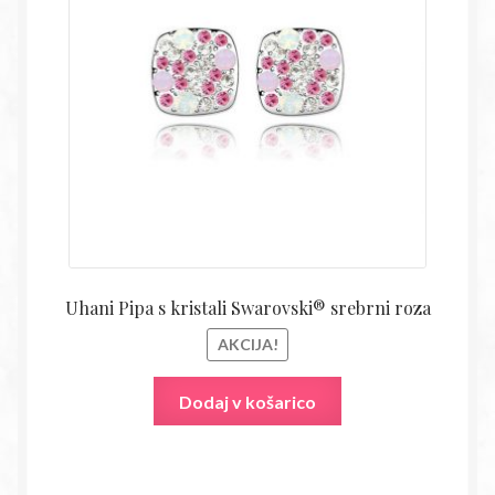
bila:
14,18€
27,80€.
Uhani Pipa s kristali Swarovski® srebrni roza
AKCIJA!
Dodaj v košarico