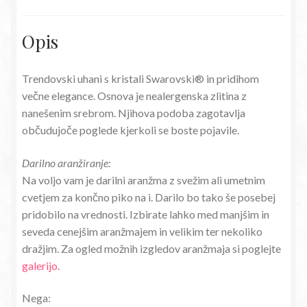
Opis
Trendovski uhani s kristali Swarovski® in pridihom
večne elegance. Osnova je nealergenska zlitina z
nanešenim srebrom. Njihova podoba zagotavlja
občudujoče poglede kjerkoli se boste pojavile.
Darilno aranžiranje:
Na voljo vam je darilni aranžma z svežim ali umetnim
cvetjem za končno piko na i. Darilo bo tako še posebej
pridobilo na vrednosti. Izbirate lahko med manjšim in
seveda cenejšim aranžmajem in velikim ter nekoliko
dražjim. Za ogled možnih izgledov aranžmaja si poglejte
galerijo
.
Nega: