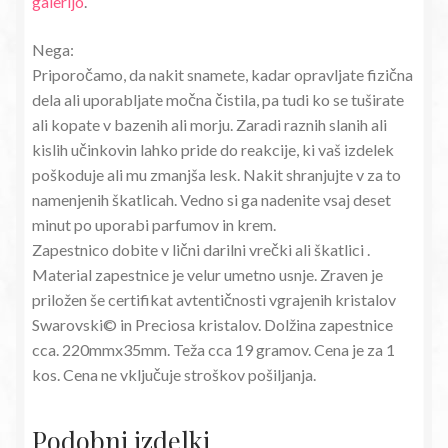
galerijo
.
Nega:
Priporočamo, da nakit snamete, kadar opravljate fizična
dela ali uporabljate močna čistila, pa tudi ko se tuširate
ali kopate v bazenih ali morju. Zaradi raznih slanih ali
kislih učinkovin lahko pride do reakcije, ki vaš izdelek
poškoduje ali mu zmanjša lesk. Nakit shranjujte v za to
namenjenih škatlicah. Vedno si ga nadenite vsaj deset
minut po uporabi parfumov in krem.
Zapestnico dobite v lični darilni vrečki ali škatlici .
Material zapestnice je velur umetno usnje. Zraven je
priložen še certifikat avtentičnosti vgrajenih kristalov
Swarovski© in Preciosa kristalov. Dolžina zapestnice
cca. 220mmx35mm. Teža cca 19 gramov. Cena je za 1
kos. Cena ne vključuje stroškov pošiljanja.
Podobni izdelki