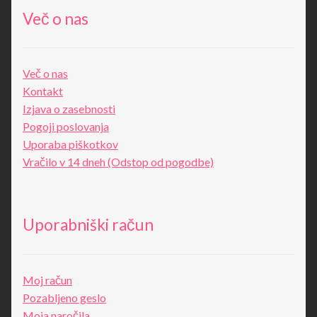
Več o nas
Več o nas
Kontakt
Izjava o zasebnosti
Pogoji poslovanja
Uporaba piškotkov
Vračilo v 14 dneh (Odstop od pogodbe)
Uporabniški račun
Moj račun
Pozabljeno geslo
Moja naročila