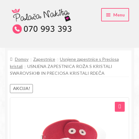
Skip
Skip
Menu
to
to
navigation
content
O kristali Swarovski® nakitu
Domov
Zapestnice
Usnjene zapestnice s Preciosa
Pogosta vprašanja
kristali
USNJENA ZAPESTNICA ROŽA S KRISTALI
SWAROVSKI® IN PRECIOSA KRISTALI RDEČA
Kontakt
AKCIJA!
Trgovina
🔍