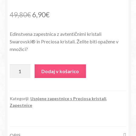
Izvirna
Trenutna
49,80
€
6,90
€
cena
cena
Edinstvena zapestnica z avtentičnimi kristali
je
je:
Swarovski® in Preciosa kristali. Želite biti opažene v
bila:
6,90€.
množici?
49,80€.
Usnjena
Dodaj v košarico
zapestnica
Roža
s
kristali
Kategoriji:
Usnjene zapestnice s Preciosa kristali
,
Zapestnice
Swarovski®
in
Preciosa
kristali
OPIS