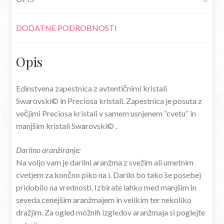
rdeča
količina
DODATNE PODROBNOSTI
Opis
Edinstvena zapestnica z avtentičnimi kristali
Swarovski© in Preciosa kristali. Zapestnica je posuta z
večjimi Preciosa kristali v samem usnjenem “cvetu” in
manjšim kristali Swarovski© .
Darilno aranžiranje:
Na voljo vam je darilni aranžma z svežim ali umetnim
cvetjem za končno piko na i. Darilo bo tako še posebej
pridobilo na vrednosti. Izbirate lahko med manjšim in
seveda cenejšim aranžmajem in velikim ter nekoliko
dražjim. Za ogled možnih izgledov aranžmaja si poglejte