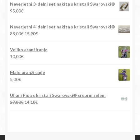
Neverjetni 3-delni set nakita s kristali Swarovski®
95,00
€
Neverjetni 4-delni set nakita s kristali Swarovski®
Izvirna
Trenutna
88,00
€
15,90
€
cena
cena
je
je:
Veliko aranžiranje
bila:
15,90€.
10,00
€
88,00€.
Malo aranžiranje
5,00
€
Uhani Pipa s kristali Swarovski® srebrni zeleni
Izvirna
Trenutna
27,80
€
14,18
€
cena
cena
je
je:
bila:
14,18€.
27,80€.