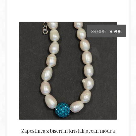
Izvirna
Trenu
38,00
€
8,90
€
cena
cena
je
je:
bila:
8,90€.
38,00€.
Zapestnica z biseri in kristali ocean modra