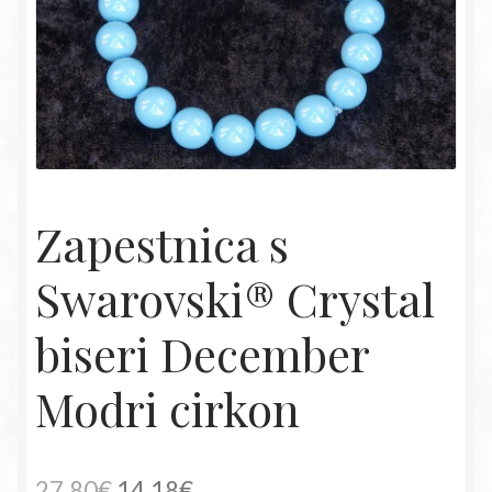
Zapestnica s
Swarovski® Crystal
biseri December
Modri cirkon
Izvirna
Trenutna
27,80
€
14,18
€