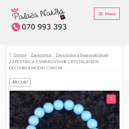
Skip
Skip
Menu
to
to
navigation
content
O kristali Swarovski® nakitu
Domov
Zapestnice
Zapestnice s Swarovski biseri
Pogosta vprašanja
ZAPESTNICA S SWAROVSKI® CRYSTAL BISERI
DECEMBER MODRI CIRKON
Kontakt
AKCIJA!
Trgovina
🔍