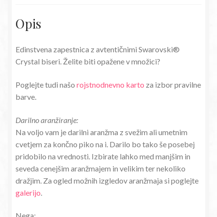
Opis
Edinstvena zapestnica z avtentičnimi Swarovski®
Crystal biseri. Želite biti opažene v množici?
Poglejte tudi našo
rojstnodnevno karto
za izbor pravilne
barve.
Darilno aranžiranje:
Na voljo vam je darilni aranžma z svežim ali umetnim
cvetjem za končno piko na i. Darilo bo tako še posebej
pridobilo na vrednosti. Izbirate lahko med manjšim in
seveda cenejšim aranžmajem in velikim ter nekoliko
dražjim. Za ogled možnih izgledov aranžmaja si poglejte
galerijo
.
Nega: