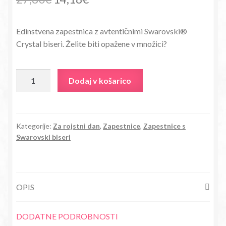
cena
cena
Edinstvena zapestnica z avtentičnimi Swarovski®
je
je:
Crystal biseri. Želite biti opažene v množici?
bila:
14,18€.
27,80€.
Zapestnica
Dodaj v košarico
s
Swarovski®
Crystal
biseri
Kategorije:
Za rojstni dan
,
Zapestnice
,
Zapestnice s
Swarovski biseri
December
Modri
cirkon
količina
OPIS
DODATNE PODROBNOSTI