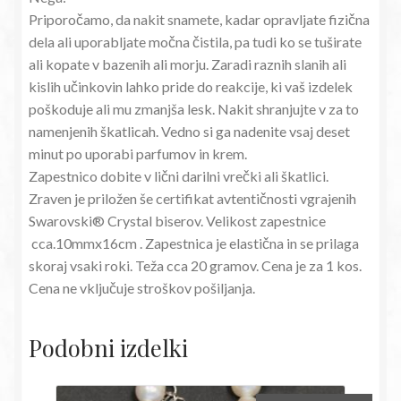
Priporočamo, da nakit snamete, kadar opravljate fizična
dela ali uporabljate močna čistila, pa tudi ko se tuširate
ali kopate v bazenih ali morju. Zaradi raznih slanih ali
kislih učinkovin lahko pride do reakcije, ki vaš izdelek
poškoduje ali mu zmanjša lesk. Nakit shranjujte v za to
namenjenih škatlicah. Vedno si ga nadenite vsaj deset
minut po uporabi parfumov in krem.
Zapestnico dobite v lični darilni vrečki ali škatlici.
Zraven je priložen še certifikat avtentičnosti vgrajenih
Swarovski® Crystal biserov. Velikost zapestnice
cca.10mmx16cm . Zapestnica je elastična in se prilaga
skoraj vsaki roki. Teža cca 20 gramov. Cena je za 1 kos.
Cena ne vključuje stroškov pošiljanja.
Podobni izdelki