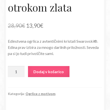
otrokom zlata
Izvirna
Trenutna
28,90
€
13,90
€
cena
cena
Edinstvena ogrlica z avtentičnimi kristali Swarovski®.
je
je:
Edina prav izbira za mnogo darilnih priložnosti. Seveda
bila:
13,90€.
pa si jo tudi privoščite sami.
28,90€.
Ogrlica
Dodaj v košarico
s
kristali
Swarovski®
in
Kategorija:
Ogrlice z motivom
motivom
matere