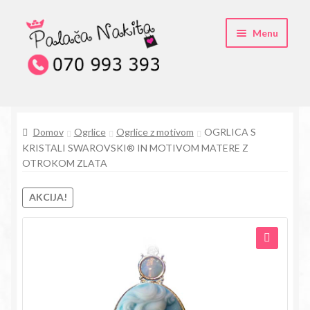
Skip
Skip
Menu
to
to
navigation
content
O kristali Swarovski® nakitu
Domov
Ogrlice
Ogrlice z motivom
OGRLICA S
Pogosta vprašanja
KRISTALI SWAROVSKI® IN MOTIVOM MATERE Z
OTROKOM ZLATA
Kontakt
AKCIJA!
Trgovina
🔍