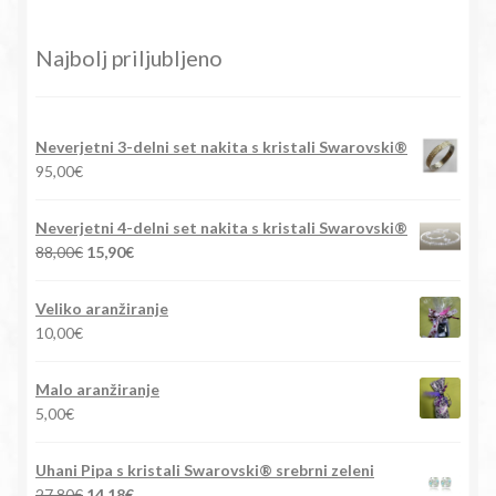
Najbolj priljubljeno
Neverjetni 3-delni set nakita s kristali Swarovski®
95,00
€
Neverjetni 4-delni set nakita s kristali Swarovski®
Izvirna
Trenutna
88,00
€
15,90
€
cena
cena
je
je:
Veliko aranžiranje
bila:
15,90€.
10,00
€
88,00€.
Malo aranžiranje
5,00
€
Uhani Pipa s kristali Swarovski® srebrni zeleni
Izvirna
Trenutna
27,80
€
14,18
€