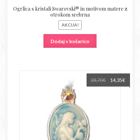
Ogrlica s kristali Swarovski® in motivom matere z
otrokom srebrna
AKCIJA!
Dodaj v košarico
Izvirna
Trenu
28,70
€
14,35
€
cena
cena
je
je:
bila:
14,35€
28,70€.