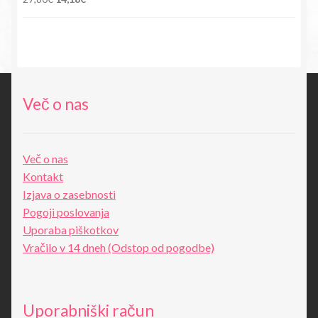
cena
cena
je
je:
bila:
14,18€.
27,80€.
Več o nas
Več o nas
Kontakt
Izjava o zasebnosti
Pogoji poslovanja
Uporaba piškotkov
Vračilo v 14 dneh (Odstop od pogodbe)
Uporabniški račun