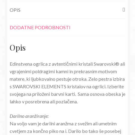
z
OPIS
otrokom
zlata
količina
DODATNE PODROBNOSTI
Opis
Edinstvena ogrlica z avtentičnimi kristali Swarovski® ali
vgrajenimi poldragimi kamni in prekrasnim motivom
matere, ki ljubkovalno pestuje otroka. Zelo pestra izbira
s SWAROVSKI ELEMENTS kristalov na ogrlici. Izberite
svojega na priloženi barvni karti. Sama osnova obeska je
lahko v posrebrena ali pozlačena.
Darilno aranžiranje:
Na voljo vam je darilni aranžma z svežim ali umetnim
cvetjem za končno piko na i. Darilo bo tako še posebej