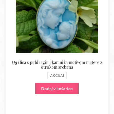
28,90€.
Ogrlica s poldragimi kamni in motivom matere z
otrokom srebrna
AKCIJA!
Dodaj v košarico