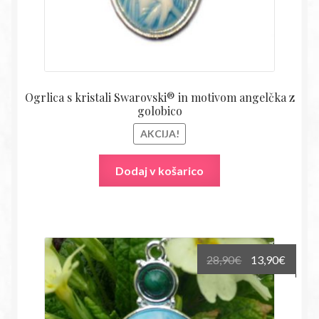
Ogrlica s kristali Swarovski® in motivom angelčka z
golobico
AKCIJA!
Dodaj v košarico
Izvirna
Trenu
28,90
€
13,90
€
cena
cena
je
je:
bila:
13,90€