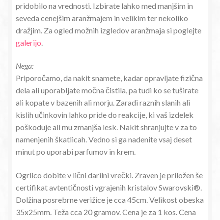
pridobilo na vrednosti. Izbirate lahko med manjšim in
seveda cenejšim aranžmajem in velikim ter nekoliko
dražjim. Za ogled možnih izgledov aranžmaja si poglejte
galerijo
.
Nega:
Priporočamo, da nakit snamete, kadar opravljate fizična
dela ali uporabljate močna čistila, pa tudi ko se tuširate
ali kopate v bazenih ali morju. Zaradi raznih slanih ali
kislih učinkovin lahko pride do reakcije, ki vaš izdelek
poškoduje ali mu zmanjša lesk. Nakit shranjujte v za to
namenjenih škatlicah. Vedno si ga nadenite vsaj deset
minut po uporabi parfumov in krem.
Ogrlico dobite v lični darilni vrečki. Zraven je priložen še
certifikat avtentičnosti vgrajenih kristalov Swarovski®.
Dolžina posrebrne verižice je cca 45cm. Velikost obeska
35x25mm. Teža cca 20 gramov. Cena je za 1 kos. Cena