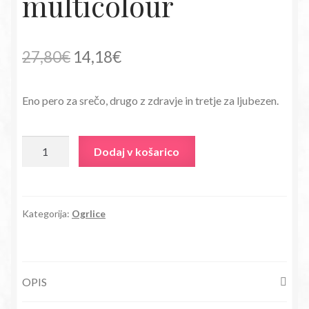
multicolour
Izvirna
Trenutna
27,80
€
14,18
€
cena
cena
Eno pero za srečo, drugo z zdravje in tretje za ljubezen.
je
je:
bila:
14,18€.
Ogrlica
Dodaj v košarico
27,80€.
Triperesna
deteljica
s
kristali
Kategorija:
Ogrlice
Swarovski®
multicolour
količina
OPIS