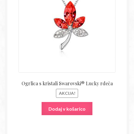
bila:
14,54€
28,50€.
Ogrlica s kristali Swarovski® Lucky rdeča
AKCIJA!
Dodaj v košarico