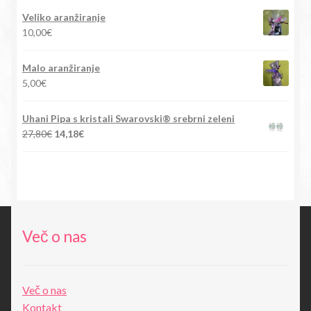
je
je:
Veliko aranžiranje
bila:
15,90€.
10,00
€
88,00€.
Malo aranžiranje
5,00
€
Uhani Pipa s kristali Swarovski® srebrni zeleni
Izvirna
Trenutna
27,80
€
14,18
€
cena
cena
je
je:
bila:
14,18€.
27,80€.
Več o nas
Več o nas
Kontakt