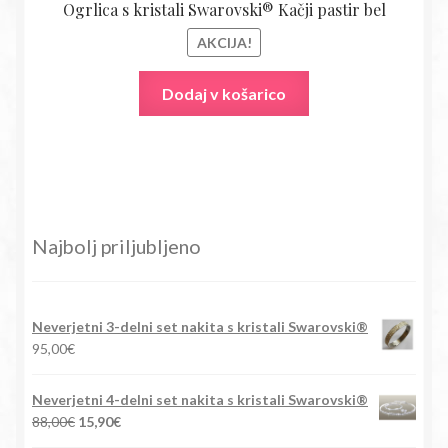
Ogrlica s kristali Swarovski® Kačji pastir bel
AKCIJA!
Dodaj v košarico
Najbolj priljubljeno
Neverjetni 3-delni set nakita s kristali Swarovski®
95,00
€
Neverjetni 4-delni set nakita s kristali Swarovski®
Izvirna
Trenutna
88,00
€
15,90
€
cena
cena