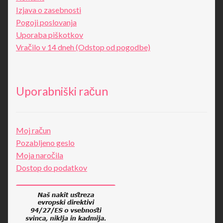
Izjava o zasebnosti
Pogoji poslovanja
Uporaba piškotkov
Vračilo v 14 dneh (Odstop od pogodbe)
Uporabniški račun
Moj račun
Pozabljeno geslo
Moja naročila
Dostop do podatkov