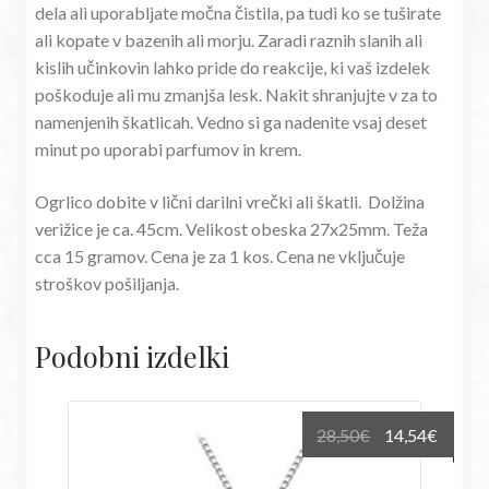
dela ali uporabljate močna čistila, pa tudi ko se tuširate
ali kopate v bazenih ali morju. Zaradi raznih slanih ali
kislih učinkovin lahko pride do reakcije, ki vaš izdelek
poškoduje ali mu zmanjša lesk. Nakit shranjujte v za to
namenjenih škatlicah. Vedno si ga nadenite vsaj deset
minut po uporabi parfumov in krem.
Ogrlico dobite v lični darilni vrečki ali škatli. Dolžina
verižice je ca. 45cm. Velikost obeska 27x25mm. Teža
cca 15 gramov. Cena je za 1 kos. Cena ne vključuje
stroškov pošiljanja.
Podobni izdelki
Izvirna
Trenu
28,50
€
14,54
€
cena
cena
je
je: