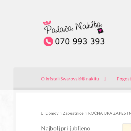
Skip
Skip
to
to
navigation
content
O kristali Swarovski® nakitu
Pogost
Domov
Zapestnice
ROČNA URA ZAPESTNI
Najbolj priljubljeno