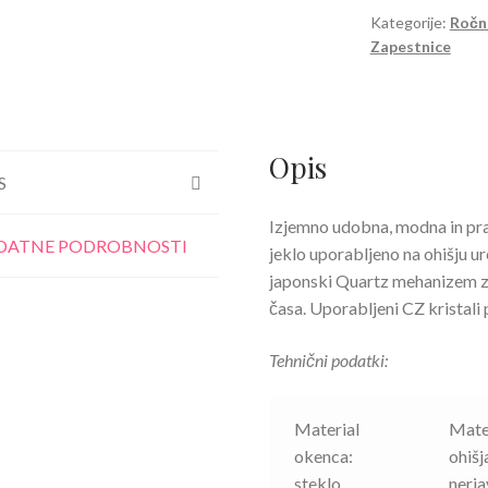
kristali
Kategorije:
Ročn
Zapestnice
v
črni
barvi
količina
Opis
S
Izjemno udobna, modna in pra
DATNE PODROBNOSTI
jeklo uporabljeno na ohišju u
japonski Quartz mehanizem z
časa. Uporabljeni CZ kristali 
Tehnični podatki:
Material
Mate
okenca:
ohišj
steklo
nerj