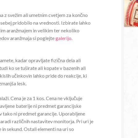
žma z svežim ali umetnim cvetjem za končno
osebej pridobilo na vrednosti. Izbirate lahko
im aranžmajem in velikim ter nekoliko
ledov aranžmaja si poglejte
galerijo
.
mete, kadar opravljate fizična dela ali
udi ko se tuširate ali kopate v bazenih ali
 kislih učinkovin lahko pride do reakcije, ki
zmanjša lesk.
alaži. Cena je za 1 kos. Cena ne vključuje
tavljene baterije ni predmet garancijske
v tako ni predmet garancije. Uporabljene
radi različnih nastavitev monitorja. Pri uri je
 in sekund. Ostali elementi na uri so