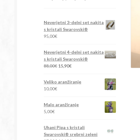
Neverjetni 3-delni set nakita
s kristali Swarovski®
95,00
€
Neverjetni 4-delni set nakita
s kristali Swarovski®
Izvirna
Trenutna
88,00
€
15,90
€
cena
cena
je
je:
Veliko aranžiranje
bila:
15,90€.
10,00
€
88,00€.
Malo aranžiranje
5,00
€
Uhani Pipa s kristali
Swarovski® srebrni zeleni