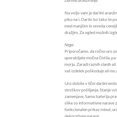
Darilno aranžiranje:
Na voljo vam je darilni aran
piko na i. Darilo bo tako še p
med manjšim in seveda cenejš
dražjim. Za ogled možnih izg
Nega:
Priporočamo, da ročno uro sna
uporabljate močna čistila, pa t
morju. Zaradi raznih slanih ali
vaš izdelek poškoduje ali mu 
Uro dobite v lični darilni emb
stroškov pošiljanja. Stanje vs
zamenjave. Sama baterija pra
slike so informativne narave za
funkcionalen prikaz minut, ure
dekorativne narave.