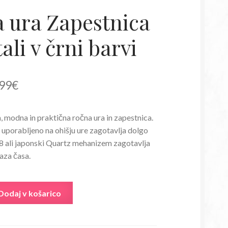
 ura Zapestnica
tali v črni barvi
irna
Trenutna
99
€
a
cena
 modna in praktična ročna ura in zapestnica.
je:
 uporabljeno na ohišju ure zagotavlja dolgo
:
10,99€.
8 ali japonski Quartz mehanizem zagotavlja
aza časa.
80€.
Dodaj v košarico