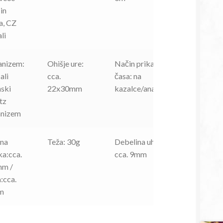
 in
na, CZ
li
nizem:
Ohišje ure:
Način prikaza
ali
cca.
časa: na
nski
22x30mm
kazalce/analogno
tz
nizem
ina
Teža: 30g
Debelina uhišja:
ka:cca.
cca. 9mm
m /
a:cca.
m