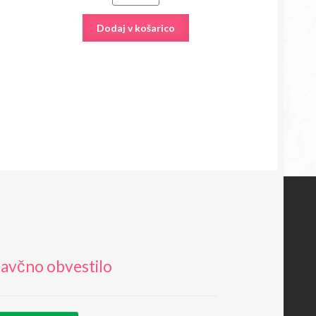
Dodaj v košarico
avčno obvestilo