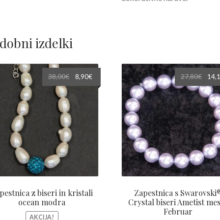
dobni izdelki
Izvirna
Trenutna
Izvir
38,00
€
8,90
€
27,80
€
14,
cena
cena
cena
je
je:
je
bila:
8,90€.
bila:
38,00€.
27,80
pestnica z biseri in kristali
Zapestnica s Swarovski
ocean modra
Crystal biseri Ametist me
Februar
AKCIJA!