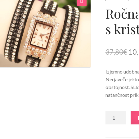
Ročna
🔍
s kris
Izv
37,80
€
10,
cen
Izjemno udobna,
je
Nerjaveče jeklo
bila
obstojnost. SL6
natančnost prik
37,
Ročna
ura
Zapestnica
s