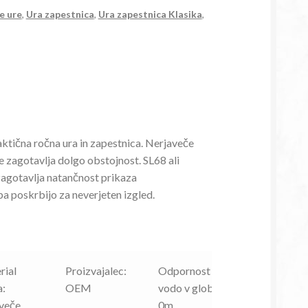
e ure
,
Ura zapestnica
,
Ura zapestnica Klasika
,
ktična ročna ura in zapestnica. Nerjaveče
re zagotavlja dolgo obstojnost. SL68 ali
agotavlja natančnost prikaza
pa poskrbijo za neverjeten izgled.
rial
Proizvajalec:
Odpornost na
a:
OEM
vodo v globino:
aveče
0m