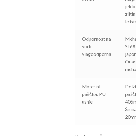
jeklo
zliti
krista
Odpornost na
Meha
vodo:
SL68 
vlagoodporna
japo
Quar
meha
Material
Dolž
paščka: PU
pašč
usnje
405m
Širin
20m